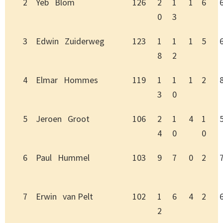
2
Yeb Blom
126
2
1
1
6
0
3
3
Edwin Zuiderweg
123
1
1
1
5
8
2
4
Elmar Hommes
119
1
1
1
2
3
0
5
Jeroen Groot
106
2
1
4
1
4
0
0
6
Paul Hummel
103
9
7
0
2
7
Erwin van Pelt
102
1
6
4
2
2