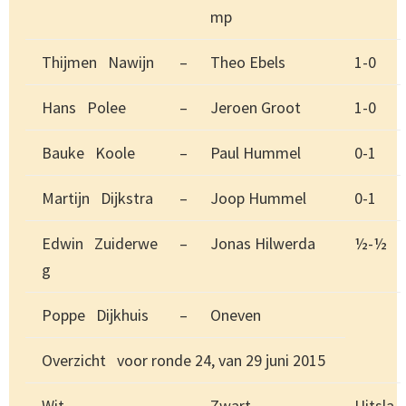
mp
Thijmen Nawijn
–
Theo Ebels
1-0
Hans Polee
–
Jeroen Groot
1-0
Bauke Koole
–
Paul Hummel
0-1
Martijn Dijkstra
–
Joop Hummel
0-1
Edwin Zuiderwe
–
Jonas Hilwerda
½-½
g
Poppe Dijkhuis
–
Oneven
Overzicht voor ronde 24, van 29 juni 2015
Wit
Zwart
Uitsla