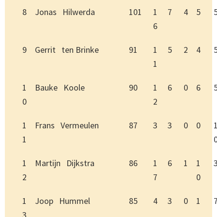
8
Jonas Hilwerda
101
1
7
4
5
6
9
Gerrit ten Brinke
91
1
5
2
4
1
1
Bauke Koole
90
1
6
0
6
0
2
1
Frans Vermeulen
87
3
3
0
0
1
1
Martijn Dijkstra
86
1
6
1
1
2
7
0
1
Joop Hummel
85
4
3
0
1
3