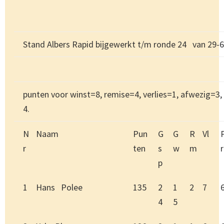
Stand Albers Rapid bijgewerkt t/m ronde 24 van 29-
punten voor winst=8, remise=4, verlies=1, afwezig=3
4.
N
Naam
Pun
G
G
R
Vl
r
ten
s
w
m
r
p
1
Hans Polee
135
2
1
2
7
4
5