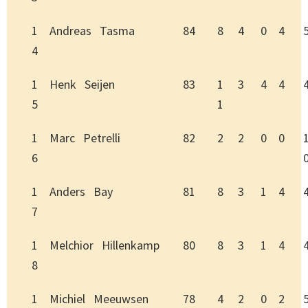
1
Andreas Tasma
84
8
4
0
4
4
1
Henk Seijen
83
1
3
4
4
5
1
1
Marc Petrelli
82
2
2
0
0
6
1
Anders Bay
81
8
3
1
4
7
1
Melchior Hillenkamp
80
8
3
1
4
8
1
Michiel Meeuwsen
78
4
2
0
2