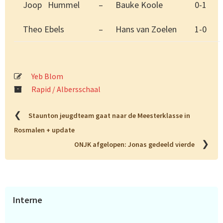
Joop Hummel
–
Bauke Koole
0-1
Theo Ebels
–
Hans van Zoelen
1-0
Yeb Blom
Rapid / Albersschaal
❮
Staunton jeugdteam gaat naar de Meesterklasse in
Rosmalen + update
❯
ONJK afgelopen: Jonas gedeeld vierde
Primaire
Interne
Sidebar