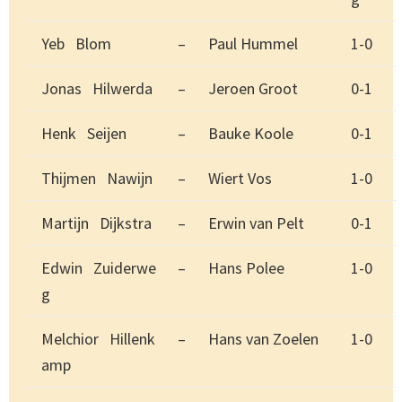
Yeb Blom
–
Paul Hummel
1-0
Jonas Hilwerda
–
Jeroen Groot
0-1
Henk Seijen
–
Bauke Koole
0-1
Thijmen Nawijn
–
Wiert Vos
1-0
Martijn Dijkstra
–
Erwin van Pelt
0-1
Edwin Zuiderwe
–
Hans Polee
1-0
g
Melchior Hillenk
–
Hans van Zoelen
1-0
amp