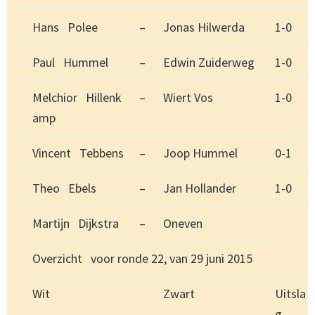
Hans Polee
–
Jonas Hilwerda
1-0
Paul Hummel
–
Edwin Zuiderweg
1-0
Melchior Hillenk
–
Wiert Vos
1-0
amp
Vincent Tebbens
–
Joop Hummel
0-1
Theo Ebels
–
Jan Hollander
1-0
Martijn Dijkstra
–
Oneven
Overzicht voor ronde 22, van 29 juni 2015
Wit
Zwart
Uitsla
g