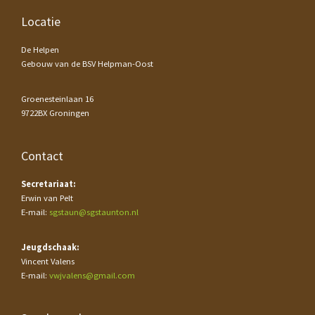
Footer
Locatie
De Helpen
Gebouw van de BSV Helpman-Oost
Groenesteinlaan 16
9722BX Groningen
Contact
Secretariaat:
Erwin van Pelt
E-mail:
sgstaun@sgstaunton.nl
Jeugdschaak:
Vincent Valens
E-mail:
vwjvalens@gmail.com