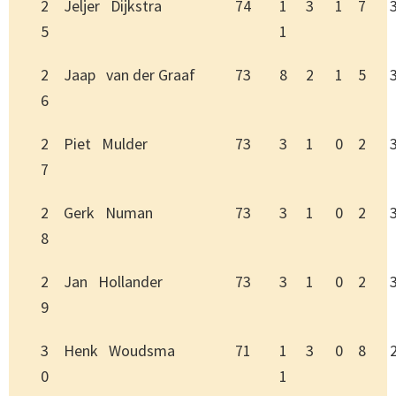
2
Jeljer Dijkstra
74
1
3
1
7
5
1
2
Jaap van der Graaf
73
8
2
1
5
6
2
Piet Mulder
73
3
1
0
2
7
2
Gerk Numan
73
3
1
0
2
8
2
Jan Hollander
73
3
1
0
2
9
3
Henk Woudsma
71
1
3
0
8
0
1