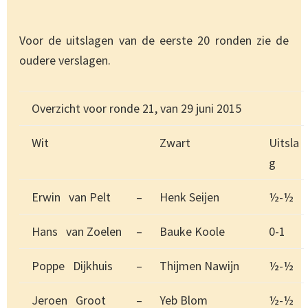
Voor de uitslagen van de eerste 20 ronden zie de
oudere verslagen.
Overzicht voor ronde 21, van 29 juni 2015
Wit
Zwart
Uitsla
g
Erwin van Pelt
–
Henk Seijen
½-½
Hans van Zoelen
–
Bauke Koole
0-1
Poppe Dijkhuis
–
Thijmen Nawijn
½-½
Jeroen Groot
–
Yeb Blom
½-½