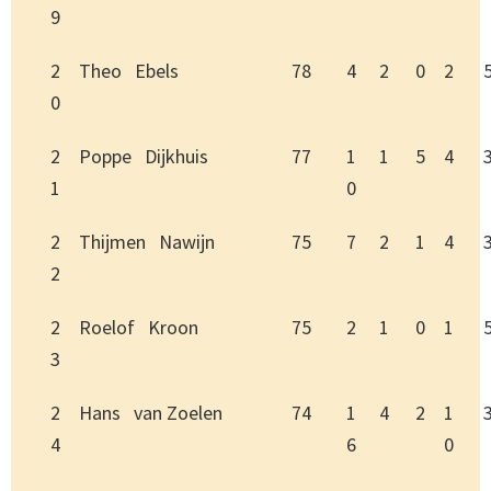
9
2
Theo Ebels
78
4
2
0
2
0
2
Poppe Dijkhuis
77
1
1
5
4
1
0
2
Thijmen Nawijn
75
7
2
1
4
2
2
Roelof Kroon
75
2
1
0
1
3
2
Hans van Zoelen
74
1
4
2
1
4
6
0