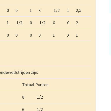
0
0
1
X
1/2
1
2,5
1
1/2
0
1/2
X
0
2
0
0
0
0
1
X
1
ondewedstrijden zijn:
Totaal Punten
8
1/2
6
1/2