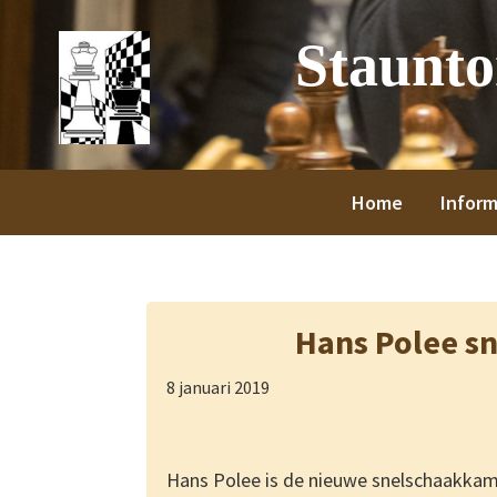
Spring
Door
Spring
Spring
Staunt
naar
naar
naar
naar
de
de
de
de
hoofdnavigatie
hoofd
eerste
voettekst
inhoud
sidebar
Home
Inform
Hans Polee s
8 januari 2019
Hans Polee is de nieuwe snelschaakka