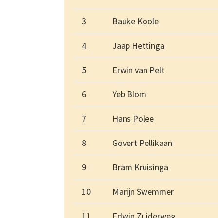
3
Bauke Koole
4
Jaap Hettinga
5
Erwin van Pelt
6
Yeb Blom
7
Hans Polee
8
Govert Pellikaan
9
Bram Kruisinga
10
Marijn Swemmer
11
Edwin Zuiderweg