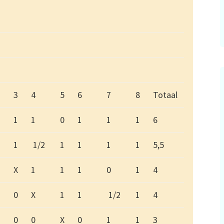
3
4
5
6
7
8
Totaal
1
1
0
1
1
1
6
1
1/2
1
1
1
1
5,5
X
1
1
1
0
1
4
0
X
1
1
1/2
1
4
0
0
X
0
1
1
3