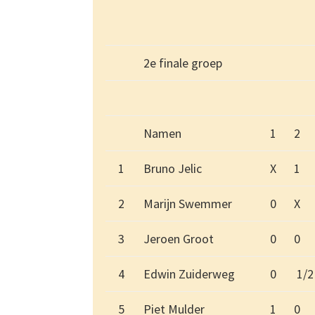
2e finale groep
Namen
1
2
1
Bruno Jelic
X
1
2
Marijn Swemmer
0
X
3
Jeroen Groot
0
0
4
Edwin Zuiderweg
0
1/2
5
Piet Mulder
1
0