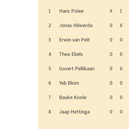
1
Hans Polee
X
1
2
Jonas Hilwerda
0
X
3
Erwin van Pelt
0
0
4
Theo Ebels
0
0
5
Govert Pellikaan
0
0
6
Yeb Blom
0
0
7
Bauke Koole
0
0
8
Jaap Hettinga
0
0