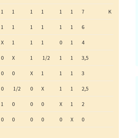
1
1
1
1
1
1
7
K
1
1
1
1
1
1
6
X
1
1
1
0
1
4
0
X
1
1/2
1
1
3,5
0
0
X
1
1
1
3
0
1/2
0
X
1
1
2,5
1
0
0
0
X
1
2
0
0
0
0
0
X
0