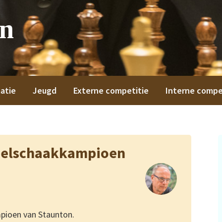
on
atie
Jeugd
Externe competitie
Interne compe
nelschaakkampioen
mpioen van Staunton.