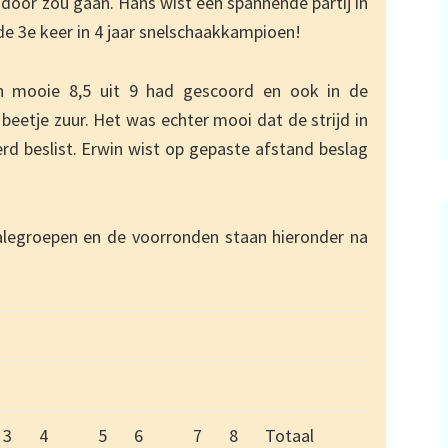
ndoor zou gaan. Hans wist een spannende partij in
 de 3e keer in 4 jaar snelschaakkampioen!
n mooie 8,5 uit 9 had gescoord en ook in de
beetje zuur. Het was echter mooi dat de strijd in
d beslist. Erwin wist op gepaste afstand beslag
nalegroepen en de voorronden staan hieronder na
3
4
5
6
7
8
Totaal