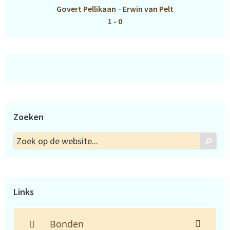
Govert Pellikaan
-
Erwin van Pelt
1 - 0
Zoeken
Zoek
Zoek
op
de
website...
Links
Bonden