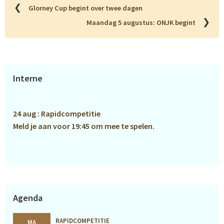
❮
Glorney Cup begint over twee dagen
❯
Maandag 5 augustus: ONJK begint
Primaire
Interne
Sidebar
24 aug : Rapidcompetitie
Meld je aan voor 19:45 om mee te spelen.
Agenda
RAPIDCOMPETITIE
MA