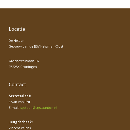
Footer
Locatie
De Helpen
Gebouw van de BSV Helpman-Oost
Groenesteinlaan 16
9722BX Groningen
Contact
Secretariaat:
Erwin van Pelt
E-mail:
sgstaun@sgstaunton.nl
Jeugdschaak:
Vincent Valens