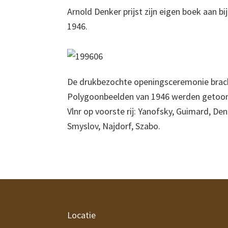
Arnold Denker prijst zijn eigen boek aan b
1946.
De drukbezochte openingsceremonie bra
Polygoonbeelden van 1946 werden getoo
Vlnr op voorste rij: Yanofsky, Guimard, D
Smyslov, Najdorf, Szabo.
Footer
Locatie