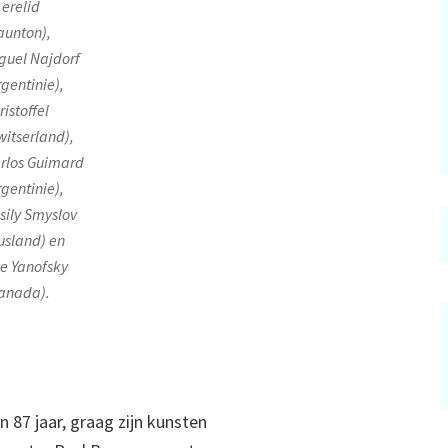
 erelid
aunton),
guel Najdorf
rgentinie),
ristoffel
witserland),
rlos Guimard
rgentinie),
sily Smyslov
usland) en
e Yanofsky
anada).
 87 jaar, graag zijn kunsten