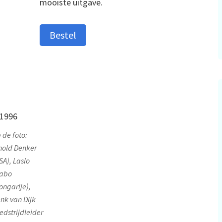
mooiste uitgave.
Bestel
 de foto:
nold Denker
SA), Laslo
abo
ongarije),
nk van Dijk
edstrijdleider