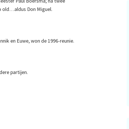
kmeester Paul Boersma; na twee
o old…aldus Don Miguel.
innik en Euwe, won de 1996-reunie.
dere partijen.