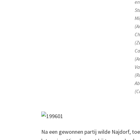
en
St
Mi
(A
Ch
(Z
Ca
(A
Va
(R
Ab
(C
Na een gewonnen partij wilde Najdorf, toen