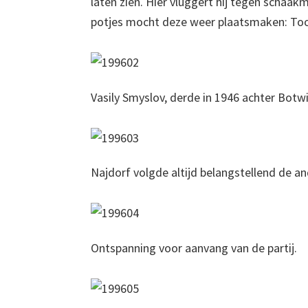
laten zien. Hier vluggert hij tegen schaa
potjes mocht deze weer plaatsmaken: To
Vasily Smyslov, derde in 1946 achter Botw
Najdorf volgde altijd belangstellend de an
Ontspanning voor aanvang van de partij.