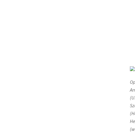
Op
Ar
(U
Sz
(H
He
(w