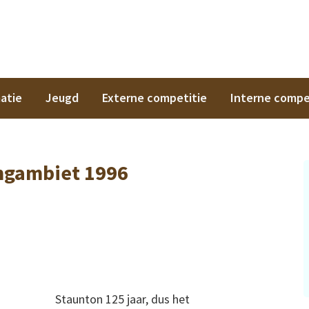
on
atie
Jeugd
Externe competitie
Interne compe
ngambiet 1996
Staunton 125 jaar, dus het