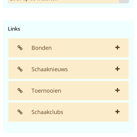
op
de
website...
Links
Bonden
Schaaknieuws
Toernooien
Schaakclubs