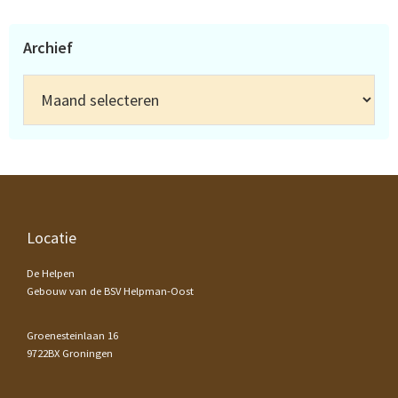
Archief
Archief
Footer
Locatie
De Helpen
Gebouw van de BSV Helpman-Oost
Groenesteinlaan 16
9722BX Groningen