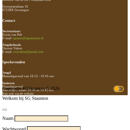
Groenesteinlaan 16
9722BX Groningen
Contact
Secretariaat:
Erwin van Pelt
E-mail:
sgstaun@sgstaunton.nl
Jeugdschaak:
Vincent Valens
E-mail:
vwjvalens@gmail.com
Speelavonden
Jeugd
Maandagavond van 18.15 - 19.45 uur
Senioren
Maandagavond
Copyright SGStaunton © 2026
Aanmelden tussen 19.30 en 19.45 uur
Kan ook via de website
Welkom bij SG Staunton
Naam
Wachtwoord