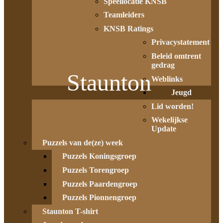
Speellocatie KNSB
Teamleiders
KNSB Ratings
Privacystatement
Beleid omtrent
gedrag
Staunton
Weblinks
Jeugd
Lid worden!
Wekelijkse
Update
Puzzels van de(ze) week
Puzzels Koningsgroep
Puzzels Torengroep
Puzzels Paardengroep
Puzzels Pionnengroep
Staunton T-shirt