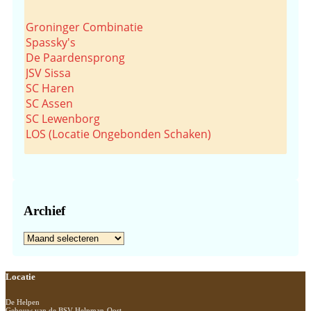
Groninger Combinatie
Spassky's
De Paardensprong
JSV Sissa
SC Haren
SC Assen
SC Lewenborg
LOS (Locatie Ongebonden Schaken)
Archief
Archief
Footer
Locatie
De Helpen
Gebouw van de BSV Helpman-Oost