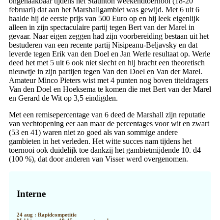
ongenaakbaar tijdens het Staunton weekendtoernooi (18-20
februari) dat aan het Marshallgambiet was gewijd. Met 6 uit 6
haalde hij de eerste prijs van 500 Euro op en hij leek eigenlijk
alleen in zijn spectaculaire partij tegen Bert van der Marel in
gevaar. Naar eigen zeggen had zijn voorbereiding bestaan uit het
bestuderen van een recente partij Nisipeanu-Beljavsky en dat
leverde tegen Erik van den Doel en Jan Werle resultaat op. Werle
deed het met 5 uit 6 ook niet slecht en hij bracht een theoretisch
nieuwtje in zijn partijen tegen Van den Doel en Van der Marel.
Amateur Minco Pieters wist met 4 punten nog boven titeldragers
Van den Doel en Hoeksema te komen die met Bert van der Marel
en Gerard de Wit op 3,5 eindigden.
Met een remisepercentage van 6 deed de Marshall zijn reputatie
van vechtopening eer aan maar de percentages voor wit en zwart
(53 en 41) waren niet zo goed als van sommige andere
gambieten in het verleden. Het witte succes nam tijdens het
toernooi ook duidelijk toe dankzij het gambietmijdende 10. d4
(100 %), dat door anderen van Visser werd overgenomen.
Primaire
Sidebar
Interne
24 aug : Rapidcompetitie