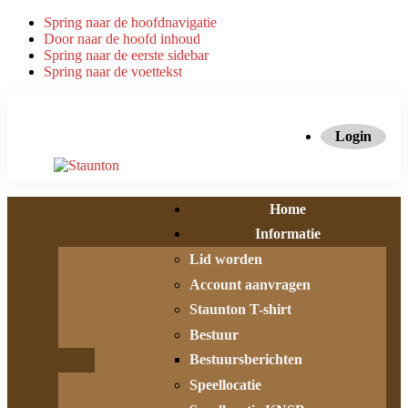
Spring naar de hoofdnavigatie
Door naar de hoofd inhoud
Spring naar de eerste sidebar
Spring naar de voettekst
Login
Home
Informatie
Lid worden
Account aanvragen
Staunton T-shirt
Bestuur
Bestuursberichten
Speellocatie