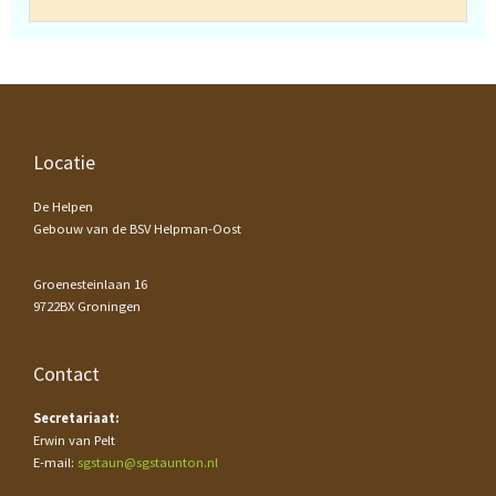
Footer
Locatie
De Helpen
Gebouw van de BSV Helpman-Oost
Groenesteinlaan 16
9722BX Groningen
Contact
Secretariaat:
Erwin van Pelt
E-mail:
sgstaun@sgstaunton.nl