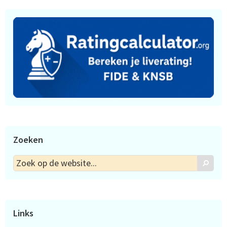
Zoeken
Zoek
Zoek
op
de
website...
Links