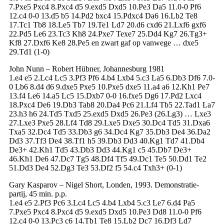
7.Pxe5 Pxc4 8.Pxc4 d5 9.exd5 Dxd5 10.Pe3 Da5 11.0-0 Pf6
12.c4 0-0 13.d5 b5 14.Pd2 bxc4 15.Pdxc4 Da6 16.Lb2 Te8
17.Tc1 Tb8 18.Le5 Tb7 19.Te1 Ld7 20.d6 cxd6 21.Lxf6 gxf6
22.Pd5 Le6 23.Tc3 Kh8 24.Pxe7 Texe7 25.Dd4 Kg7 26.Tg3+
Kf8 27.Dxf6 Ke8 28.Pe5 en zwart gaf op vanwege … dxe5
29.Td1 (1-0)
John Nunn – Robert Hübner, Johannesburg 1981
1.e4 e5 2.Lc4 Lc5 3.Pf3 Pf6 4.b4 Lxb4 5.c3 La5 6.Db3 Df6 7.0-
0 Lb6 8.d4 d6 9.dxe5 Pxe5 10.Pxe5 dxe5 11.a4 a6 12.Kh1 Pe7
13.f4 Le6 14.a5 Lc5 15.Dxb7 0-0 16.fxe5 Dg6 17.Pd2 Lxc4
18.Pxc4 De6 19.Db3 Tab8 20.Da4 Pc6 21.Lf4 Tb5 22.Tad1 La7
23.h3 h6 24.Td5 Txd5 25.exd5 Dxd5 26.Pe3 (26.Lg3) … Lxe3
27.Lxe3 Pxe5 28.Lf4 Td8 29.Lxe5 Dxe5 30.Dc4 Td5 31.Dxa6
Txa5 32.Dc4 Td5 33.Db3 g6 34.Dc4 Kg7 35.Db3 De4 36.Da2
Dd3 37.Tf3 De4 38.Tf1 h5 39.Db3 Dd3 40.Kg1 Td7 41.Db4
De3+ 42.Kh1 Td5 43.Db3 Dd3 44.Kg1 c5 45.Db7 De3+
46.Kh1 De6 47.Dc7 Tg5 48.Df4 Tf5 49.Dc1 Te5 50.Dd1 Te2
51.Dd3 De4 52.Dg3 Te3 53.Df2 f5 54.c4 Txh3+ (0-1)
Gary Kasparov – Nigel Short, Londen, 1993. Demonstratie-
partij, 45 min. p.p.
1.e4 e5 2.Pf3 Pc6 3.Lc4 Lc5 4.b4 Lxb4 5.c3 Le7 6.d4 Pa5
7.Pxe5 Pxc4 8.Pxc4 d5 9.exd5 Dxd5 10.Pe3 Dd8 11.0-0 Pf6
12.c4 0-0 13.Pc3 c6 14.Tb1 Te8 15.Lb2 Dc7 16.Df3 Ld7