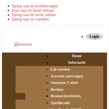
Spring naar de hoofdnavigatie
Door naar de hoofd inhoud
Spring naar de eerste sidebar
Spring naar de voettekst
Login
Home
Informatie
Lid worden
Account aanvragen
Staunton T-shirt
Bestuur
Bestuursberichten
Speellocatie