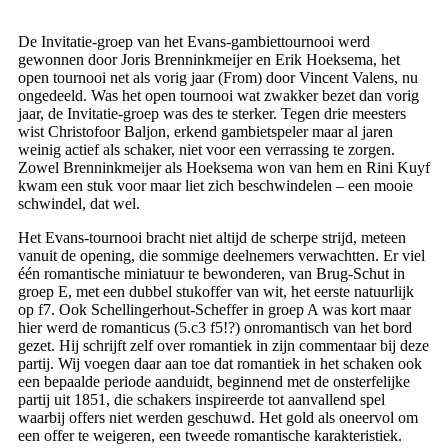
De Invitatie-groep van het Evans-gambiettournooi werd
gewonnen door Joris Brenninkmeijer en Erik Hoeksema, het
open tournooi net als vorig jaar (From) door Vincent Valens, nu
ongedeeld. Was het open tournooi wat zwakker bezet dan vorig
jaar, de Invitatie-groep was des te sterker. Tegen drie meesters
wist Christofoor Baljon, erkend gambietspeler maar al jaren
weinig actief als schaker, niet voor een verrassing te zorgen.
Zowel Brenninkmeijer als Hoeksema won van hem en Rini Kuyf
kwam een stuk voor maar liet zich beschwindelen – een mooie
schwindel, dat wel.
Het Evans-tournooi bracht niet altijd de scherpe strijd, meteen
vanuit de opening, die sommige deelnemers verwachtten. Er viel
één romantische miniatuur te bewonderen, van Brug-Schut in
groep E, met een dubbel stukoffer van wit, het eerste natuurlijk
op f7. Ook Schellingerhout-Scheffer in groep A was kort maar
hier werd de romanticus (5.c3 f5!?) onromantisch van het bord
gezet. Hij schrijft zelf over romantiek in zijn commentaar bij deze
partij. Wij voegen daar aan toe dat romantiek in het schaken ook
een bepaalde periode aanduidt, beginnend met de onsterfelijke
partij uit 1851, die schakers inspireerde tot aanvallend spel
waarbij offers niet werden geschuwd. Het gold als oneervol om
een offer te weigeren, een tweede romantische karakteristiek.