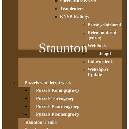
Speellocatie KNSB
Teamleiders
KNSB Ratings
Privacystatement
Beleid omtrent
gedrag
Staunton
Weblinks
Jeugd
Lid worden!
Wekelijkse
Update
Puzzels van de(ze) week
Puzzels Koningsgroep
Puzzels Torengroep
Puzzels Paardengroep
Puzzels Pionnengroep
Staunton T-shirt