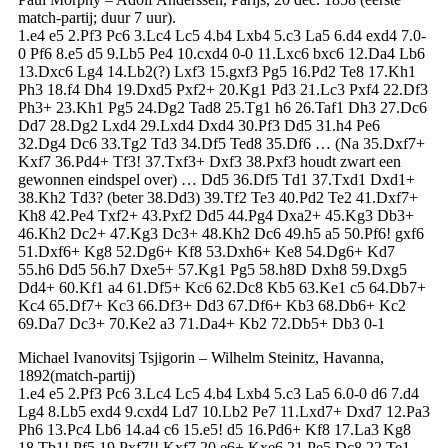
match-partij; duur 7 uur).
1.e4 e5 2.Pf3 Pc6 3.Lc4 Lc5 4.b4 Lxb4 5.c3 La5 6.d4 exd4 7.0-
0 Pf6 8.e5 d5 9.Lb5 Pe4 10.cxd4 0-0 11.Lxc6 bxc6 12.Da4 Lb6
13.Dxc6 Lg4 14.Lb2(?) Lxf3 15.gxf3 Pg5 16.Pd2 Te8 17.Kh1
Ph3 18.f4 Dh4 19.Dxd5 Pxf2+ 20.Kg1 Pd3 21.Lc3 Pxf4 22.Df3
Ph3+ 23.Kh1 Pg5 24.Dg2 Tad8 25.Tg1 h6 26.Taf1 Dh3 27.Dc6
Dd7 28.Dg2 Lxd4 29.Lxd4 Dxd4 30.Pf3 Dd5 31.h4 Pe6
32.Dg4 Dc6 33.Tg2 Td3 34.Df5 Ted8 35.Df6 … (Na 35.Dxf7+
Kxf7 36.Pd4+ Tf3! 37.Txf3+ Dxf3 38.Pxf3 houdt zwart een
gewonnen eindspel over) … Dd5 36.Df5 Td1 37.Txd1 Dxd1+
38.Kh2 Td3? (beter 38.Dd3) 39.Tf2 Te3 40.Pd2 Te2 41.Dxf7+
Kh8 42.Pe4 Txf2+ 43.Pxf2 Dd5 44.Pg4 Dxa2+ 45.Kg3 Db3+
46.Kh2 Dc2+ 47.Kg3 Dc3+ 48.Kh2 Dc6 49.h5 a5 50.Pf6! gxf6
51.Dxf6+ Kg8 52.Dg6+ Kf8 53.Dxh6+ Ke8 54.Dg6+ Kd7
55.h6 Dd5 56.h7 Dxe5+ 57.Kg1 Pg5 58.h8D Dxh8 59.Dxg5
Dd4+ 60.Kf1 a4 61.Df5+ Kc6 62.Dc8 Kb5 63.Ke1 c5 64.Db7+
Kc4 65.Df7+ Kc3 66.Df3+ Dd3 67.Df6+ Kb3 68.Db6+ Kc2
69.Da7 Dc3+ 70.Ke2 a3 71.Da4+ Kb2 72.Db5+ Db3 0-1
Michael Ivanovitsj Tsjigorin – Wilhelm Steinitz, Havanna,
1892(match-partij)
1.e4 e5 2.Pf3 Pc6 3.Lc4 Lc5 4.b4 Lxb4 5.c3 La5 6.0-0 d6 7.d4
Lg4 8.Lb5 exd4 9.cxd4 Ld7 10.Lb2 Pe7 11.Lxd7+ Dxd7 12.Pa3
Ph6 13.Pc4 Lb6 14.a4 c6 15.e5! d5 16.Pd6+ Kf8 17.La3 Kg8
18.Tb1! Pf5 19.Pxf7!! Kxf7 20.e6+ Kxe6 21.Pe5 Dc8 22.Te1