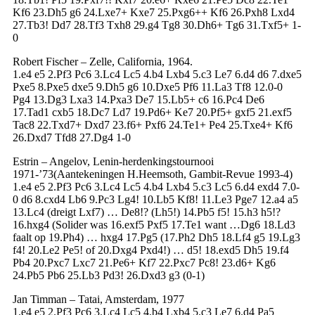
Kf6 23.Dh5 g6 24.Lxe7+ Kxe7 25.Pxg6++ Kf6 26.Pxh8 Lxd4
27.Tb3! Dd7 28.Tf3 Txh8 29.g4 Tg8 30.Dh6+ Tg6 31.Txf5+ 1-
0
Robert Fischer – Zelle, California, 1964.
1.e4 e5 2.Pf3 Pc6 3.Lc4 Lc5 4.b4 Lxb4 5.c3 Le7 6.d4 d6 7.dxe5
Pxe5 8.Pxe5 dxe5 9.Dh5 g6 10.Dxe5 Pf6 11.La3 Tf8 12.0-0
Pg4 13.Dg3 Lxa3 14.Pxa3 De7 15.Lb5+ c6 16.Pc4 De6
17.Tad1 cxb5 18.Dc7 Ld7 19.Pd6+ Ke7 20.Pf5+ gxf5 21.exf5
Tac8 22.Txd7+ Dxd7 23.f6+ Pxf6 24.Te1+ Pe4 25.Txe4+ Kf6
26.Dxd7 Tfd8 27.Dg4 1-0
Estrin – Angelov, Lenin-herdenkingstournooi
1971-’73(Aantekeningen H.Heemsoth, Gambit-Revue 1993-4)
1.e4 e5 2.Pf3 Pc6 3.Lc4 Lc5 4.b4 Lxb4 5.c3 Lc5 6.d4 exd4 7.0-
0 d6 8.cxd4 Lb6 9.Pc3 Lg4! 10.Lb5 Kf8! 11.Le3 Pge7 12.a4 a5
13.Lc4 (dreigt Lxf7) … De8!? (Lh5!) 14.Pb5 f5! 15.h3 h5!?
16.hxg4 (Solider was 16.exf5 Pxf5 17.Te1 want …Dg6 18.Ld3
faalt op 19.Ph4) … hxg4 17.Pg5 (17.Ph2 Dh5 18.Lf4 g5 19.Lg3
f4! 20.Le2 Pe5! of 20.Dxg4 Pxd4!) … d5! 18.exd5 Dh5 19.f4
Pb4 20.Pxc7 Lxc7 21.Pe6+ Kf7 22.Pxc7 Pc8! 23.d6+ Kg6
24.Pb5 Pb6 25.Lb3 Pd3! 26.Dxd3 g3 (0-1)
Jan Timman – Tatai, Amsterdam, 1977
1.e4 e5 2.Pf3 Pc6 3.Lc4 Lc5 4.b4 Lxb4 5.c3 Le7 6.d4 Pa5