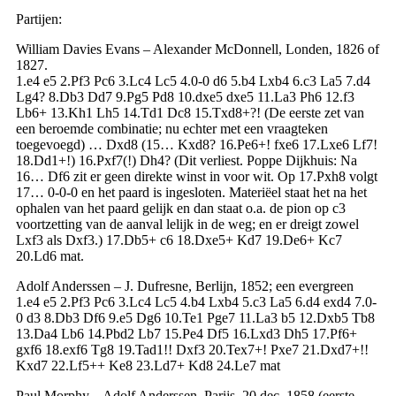
Partijen:
William Davies Evans – Alexander McDonnell, Londen, 1826 of
1827.
1.e4 e5 2.Pf3 Pc6 3.Lc4 Lc5 4.0-0 d6 5.b4 Lxb4 6.c3 La5 7.d4
Lg4? 8.Db3 Dd7 9.Pg5 Pd8 10.dxe5 dxe5 11.La3 Ph6 12.f3
Lb6+ 13.Kh1 Lh5 14.Td1 Dc8 15.Txd8+?! (De eerste zet van
een beroemde combinatie; nu echter met een vraagteken
toegevoegd) … Dxd8 (15… Kxd8? 16.Pe6+! fxe6 17.Lxe6 Lf7!
18.Dd1+!) 16.Pxf7(!) Dh4? (Dit verliest. Poppe Dijkhuis: Na
16… Df6 zit er geen direkte winst in voor wit. Op 17.Pxh8 volgt
17… 0-0-0 en het paard is ingesloten. Materiëel staat het na het
ophalen van het paard gelijk en dan staat o.a. de pion op c3
voortzetting van de aanval lelijk in de weg; en er dreigt zowel
Lxf3 als Dxf3.) 17.Db5+ c6 18.Dxe5+ Kd7 19.De6+ Kc7
20.Ld6 mat.
Adolf Anderssen – J. Dufresne, Berlijn, 1852; een evergreen
1.e4 e5 2.Pf3 Pc6 3.Lc4 Lc5 4.b4 Lxb4 5.c3 La5 6.d4 exd4 7.0-
0 d3 8.Db3 Df6 9.e5 Dg6 10.Te1 Pge7 11.La3 b5 12.Dxb5 Tb8
13.Da4 Lb6 14.Pbd2 Lb7 15.Pe4 Df5 16.Lxd3 Dh5 17.Pf6+
gxf6 18.exf6 Tg8 19.Tad1!! Dxf3 20.Tex7+! Pxe7 21.Dxd7+!!
Kxd7 22.Lf5++ Ke8 23.Ld7+ Kd8 24.Le7 mat
Paul Morphy – Adolf Anderssen, Parijs, 20 dec. 1858 (eerste