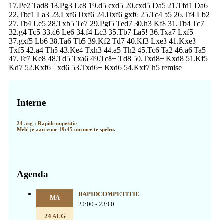
17.Pe2 Tad8 18.Pg3 Lc8 19.d5 cxd5 20.cxd5 Da5 21.Tfd1 Da6
22.Tbc1 La3 23.Lxf6 Dxf6 24.Dxf6 gxf6 25.Tc4 b5 26.Tf4 Lb2
27.Tb4 Le5 28.Txb5 Te7 29.Pgf5 Ted7 30.h3 Kf8 31.Tb4 Tc7
32.g4 Tc5 33.d6 Le6 34.f4 Lc3 35.Tb7 La5! 36.Txa7 Lxf5
37.gxf5 Lb6 38.Ta6 Tb5 39.Kf2 Td7 40.Kf3 Lxe3 41.Kxe3
Txf5 42.a4 Th5 43.Ke4 Txh3 44.a5 Th2 45.Tc6 Ta2 46.a6 Ta5
47.Tc7 Ke8 48.Td5 Txa6 49.Tc8+ Td8 50.Txd8+ Kxd8 51.Kf5
Kd7 52.Kxf6 Txd6 53.Txd6+ Kxd6 54.Kxf7 h5 remise
Primaire
Sidebar
Interne
24 aug : Rapidcompetitie
Meld je aan voor 19:45 om mee te spelen.
Agenda
RAPIDCOMPETITIE
MA
20:00 - 23:00
24 AUG