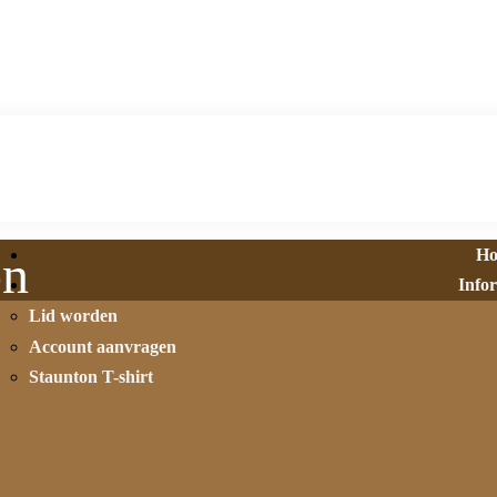
H
on
Info
Lid worden
Account aanvragen
Staunton T-shirt