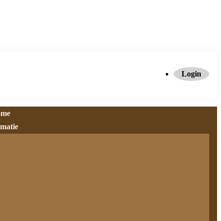
Login
ome
rmatie