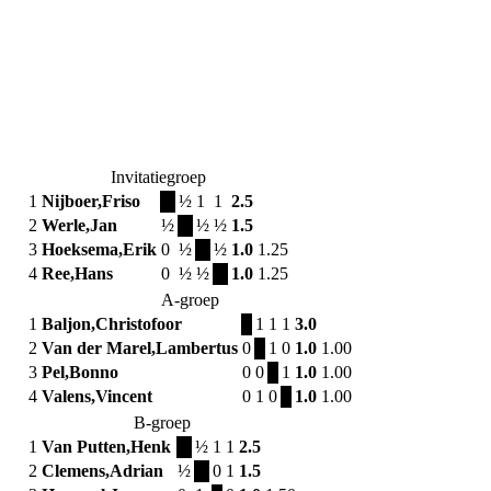
Invitatiegroep
1
Nijboer,Friso
½
1
1
2.5
2
Werle,Jan
½
½
½
1.5
3
Hoeksema,Erik
0
½
½
1.0
1.25
4
Ree,Hans
0
½
½
1.0
1.25
A-groep
1
Baljon,Christofoor
1
1
1
3.0
2
Van der Marel,Lambertus
0
1
0
1.0
1.00
3
Pel,Bonno
0
0
1
1.0
1.00
4
Valens,Vincent
0
1
0
1.0
1.00
B-groep
1
Van Putten,Henk
½
1
1
2.5
2
Clemens,Adrian
½
0
1
1.5