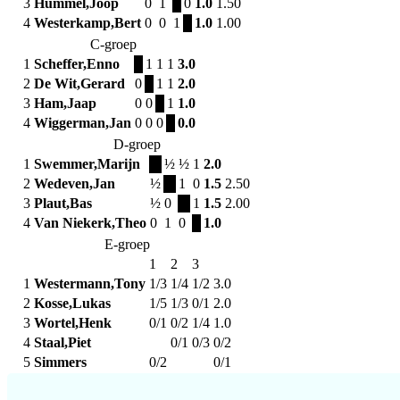
3
Hummel,Joop
0
1
0
1.0
1.50
4
Westerkamp,Bert
0
0
1
1.0
1.00
C-groep
1
Scheffer,Enno
1
1
1
3.0
2
De Wit,Gerard
0
1
1
2.0
3
Ham,Jaap
0
0
1
1.0
4
Wiggerman,Jan
0
0
0
0.0
D-groep
1
Swemmer,Marijn
½
½
1
2.0
2
Wedeven,Jan
½
1
0
1.5
2.50
3
Plaut,Bas
½
0
1
1.5
2.00
4
Van Niekerk,Theo
0
1
0
1.0
E-groep
1
2
3
1
Westermann,Tony
1/3
1/4
1/2
3.0
2
Kosse,Lukas
1/5
1/3
0/1
2.0
3
Wortel,Henk
0/1
0/2
1/4
1.0
4
Staal,Piet
0/1
0/3
0/2
5
Simmers
0/2
0/1
Primaire