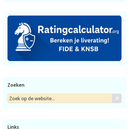
Zoeken
Zoek
Zoek
op
de
website...
Links