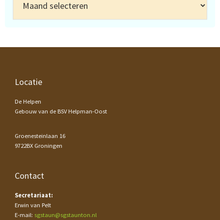
Footer
Locatie
De Helpen
Gebouw van de BSV Helpman-Oost
Groenesteinlaan 16
9722BX Groningen
Contact
Secretariaat:
Erwin van Pelt
E-mail:
sgstaun@sgstaunton.nl