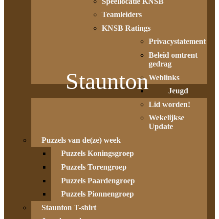
Speellocatie KNSB
Teamleiders
KNSB Ratings
Privacystatement
Beleid omtrent
gedrag
Staunton
Weblinks
Jeugd
Lid worden!
Wekelijkse
Update
Puzzels van de(ze) week
Puzzels Koningsgroep
Puzzels Torengroep
Puzzels Paardengroep
Puzzels Pionnengroep
Staunton T-shirt