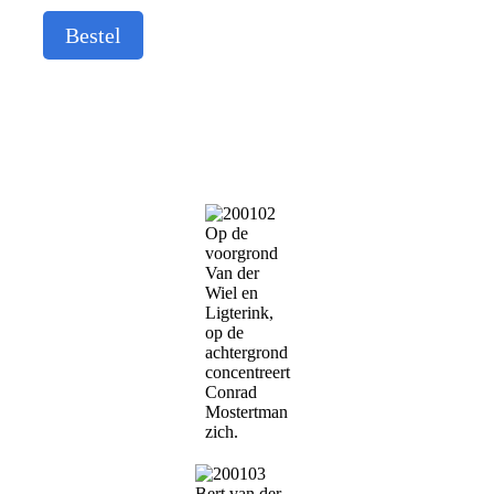
Bestel
Op de
voorgrond
Van der
Wiel en
Ligterink,
op de
achtergrond
concentreert
Conrad
Mostertman
zich.
Bert van der