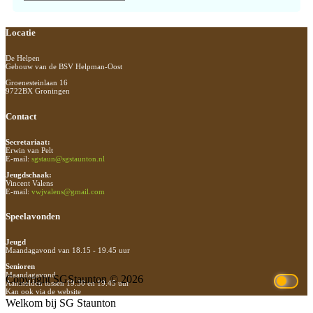
Footer
Locatie
De Helpen
Gebouw van de BSV Helpman-Oost
Groenesteinlaan 16
9722BX Groningen
Contact
Secretariaat:
Erwin van Pelt
E-mail:
sgstaun@sgstaunton.nl
Jeugdschaak:
Vincent Valens
E-mail:
vwjvalens@gmail.com
Speelavonden
Jeugd
Maandagavond van 18.15 - 19.45 uur
Senioren
Maandagavond
Copyright SGStaunton © 2026
Aanmelden tussen 19.30 en 19.45 uur
Kan ook via de website
Welkom bij SG Staunton