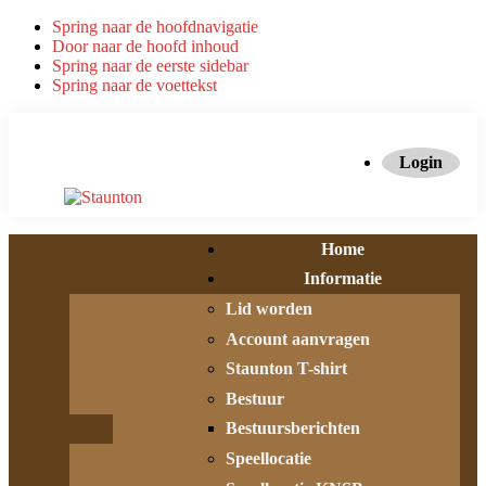
Spring naar de hoofdnavigatie
Door naar de hoofd inhoud
Spring naar de eerste sidebar
Spring naar de voettekst
Login
Home
Informatie
Lid worden
Account aanvragen
Staunton T-shirt
Bestuur
Bestuursberichten
Speellocatie