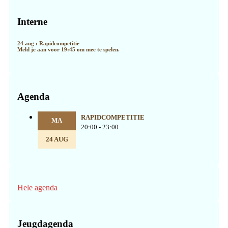
Primaire
Sidebar
Interne
24 aug : Rapidcompetitie
Meld je aan voor 19:45 om mee te spelen.
Agenda
RAPIDCOMPETITIE
MA
20:00 - 23:00
24 AUG
Hele agenda
Jeugdagenda