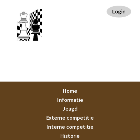
Spring
Door
Spring
Spring
Login
naar
naar
naar
naar
de
de
de
de
hoofdnavigatie
hoofd
eerste
voettekst
inhoud
sidebar
Staunton
Home
Informatie
Jeugd
Externe competitie
Interne competitie
Historie