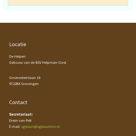
Footer
Locatie
De Helpen
Gebouw van de BSV Helpman-Oost
Groenesteinlaan 16
9722BX Groningen
Contact
Secretariaat:
Erwin van Pelt
E-mail:
sgstaun@sgstaunton.nl