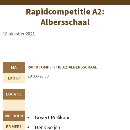
Rapidcompetitie A2:
Albersschaal
18 oktober 2021
RAPIDCOMPETITIE A2: ALBERSSCHAAL
MA
20:00 - 23:59
18 OKT
LOCATIE
WIE DOEN
Govert Pellikaan
ER MEE?
Henk Seijen