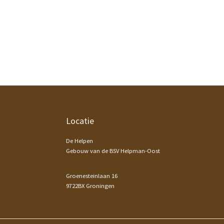
Footer
Locatie
De Helpen
Gebouw van de BSV Helpman-Oost
Groenesteinlaan 16
9722BX Groningen