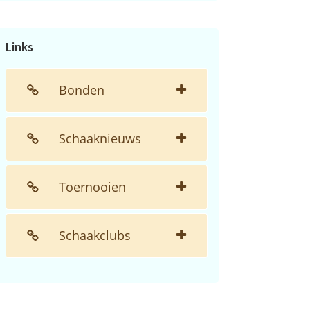
de
website...
Links
Bonden
Schaaknieuws
Toernooien
Schaakclubs