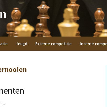
on
atie
Jeugd
Externe competitie
Interne compe
ernooien
menten
li>