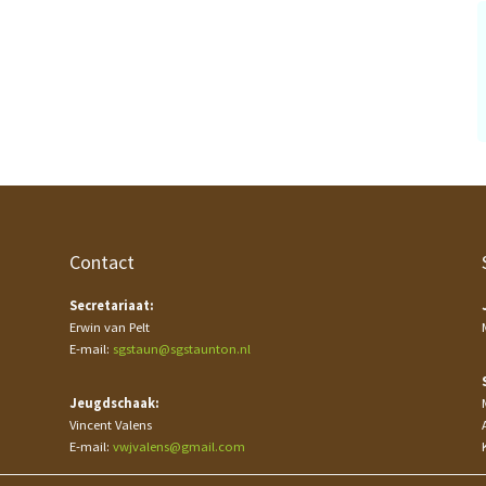
Contact
Secretariaat:
Erwin van Pelt
E-mail:
sgstaun@sgstaunton.nl
Jeugdschaak:
Vincent Valens
E-mail:
vwjvalens@gmail.com