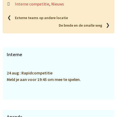
Interne competitie
,
Nieuws
❮
Externe teams op andere locatie
❯
De brede en de smalle weg
Primaire
Interne
Sidebar
24 aug : Rapidcompetitie
Meld je aan voor 19:45 om mee te spelen.
Agenda