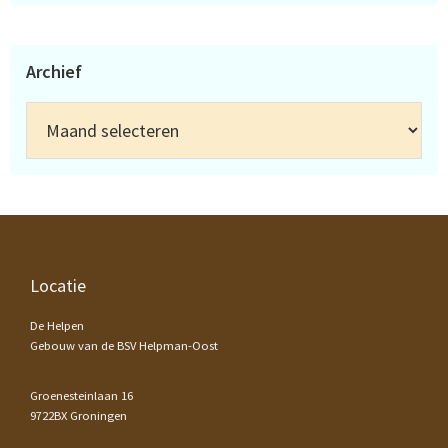
Archief
Archief
Footer
Locatie
De Helpen
Gebouw van de BSV Helpman-Oost
Groenesteinlaan 16
9722BX Groningen