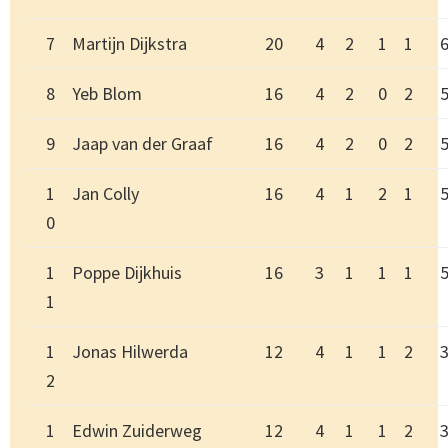
7
Martijn Dijkstra
20
4
2
1
1
8
Yeb Blom
16
4
2
0
2
9
Jaap van der Graaf
16
4
2
0
2
1
Jan Colly
16
4
1
2
1
0
1
Poppe Dijkhuis
16
3
1
1
1
1
1
Jonas Hilwerda
12
4
1
1
2
2
1
Edwin Zuiderweg
12
4
1
1
2