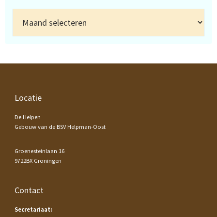
Archief
Footer
Locatie
De Helpen
Gebouw van de BSV Helpman-Oost
Groenesteinlaan 16
9722BX Groningen
Contact
Secretariaat: