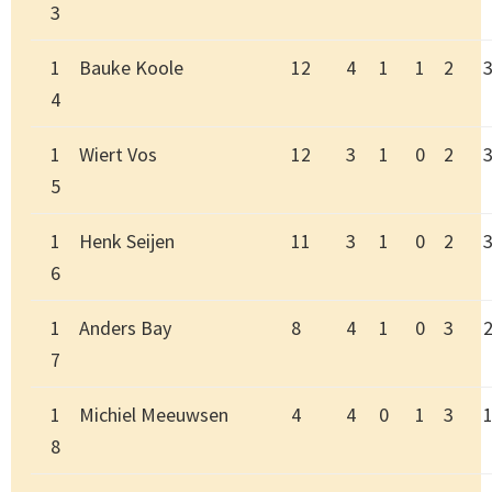
3
1
Bauke Koole
12
4
1
1
2
4
1
Wiert Vos
12
3
1
0
2
5
1
Henk Seijen
11
3
1
0
2
6
1
Anders Bay
8
4
1
0
3
7
1
Michiel Meeuwsen
4
4
0
1
3
8