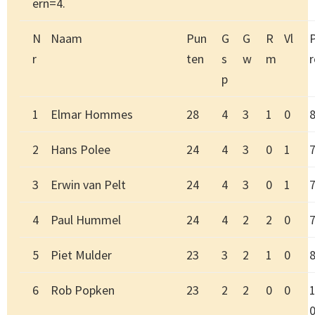
ern=4.
N
Naam
Pun
G
G
R
Vl
r
ten
s
w
m
r
p
1
Elmar Hommes
28
4
3
1
0
2
Hans Polee
24
4
3
0
1
3
Erwin van Pelt
24
4
3
0
1
4
Paul Hummel
24
4
2
2
0
5
Piet Mulder
23
3
2
1
0
6
Rob Popken
23
2
2
0
0