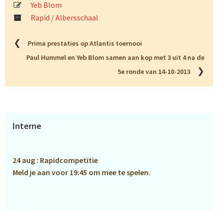
Yeb Blom
Rapid / Albersschaal
❮
Prima prestaties op Atlantis toernooi
Paul Hummel en Yeb Blom samen aan kop met 3 uit 4 na de
❯
5e ronde van 14-10-2013
Primaire
Interne
Sidebar
24 aug : Rapidcompetitie
Meld je aan voor 19:45 om mee te spelen.