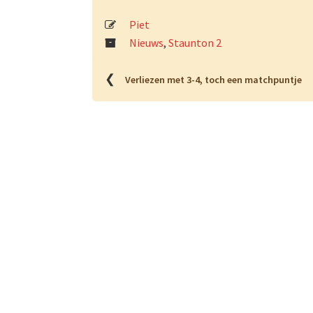
Piet
Nieuws
,
Staunton 2
❮
Verliezen met 3-4, toch een matchpuntje