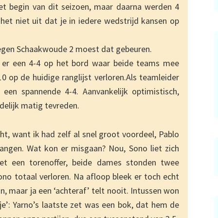
et begin van dit seizoen, maar daarna werden 4
het niet uit dat je in iedere wedstrijd kansen op
tegen Schaakwoude 2 moest dat gebeuren.
 er een 4-4 op het bord waar beide teams mee
op de huidige ranglijst verloren.Als teamleider
 een spannende 4-4. Aanvankelijk optimistisch,
delijk matig tevreden.
t, want ik had zelf al snel groot voordeel, Pablo
ngen. Wat kon er misgaan? Nou, Sono liet zich
met een torenoffer, beide dames stonden twee
ono totaal verloren. Na afloop bleek er toch echt
ijn, maar ja een ‘achteraf’ telt nooit. Intussen won
afje’: Yarno’s laatste zet was een bok, dat hem de