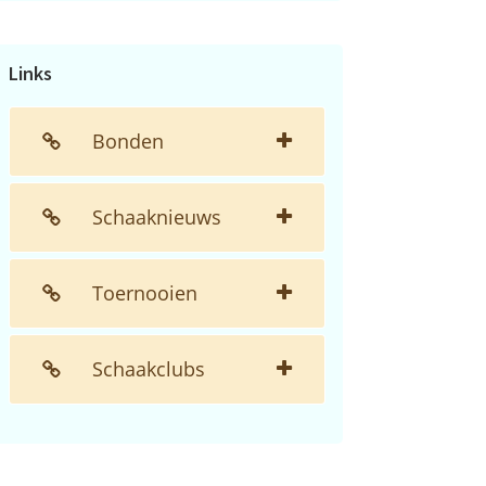
de
website...
Links
Bonden
Schaaknieuws
Toernooien
Schaakclubs