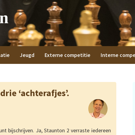
on
atie
Jeugd
Externe competitie
Interne compe
drie ‘achterafjes’.
t bijschrijven. Ja, Staunton 2 verraste iedereen