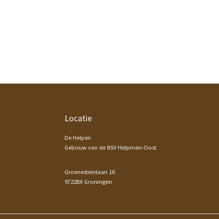
Footer
Locatie
De Helpen
Gebouw van de BSV Helpman-Oost
Groenesteinlaan 16
9722BX Groningen