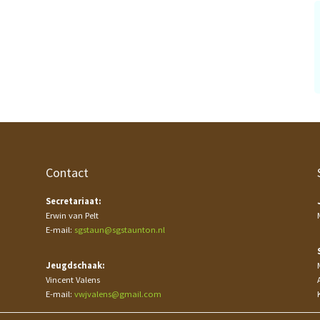
Contact
Secretariaat:
Erwin van Pelt
E-mail:
sgstaun@sgstaunton.nl
Jeugdschaak:
Vincent Valens
E-mail:
vwjvalens@gmail.com