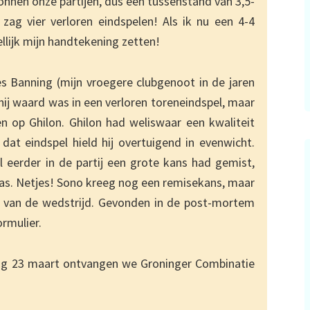
onnen onze partijen, dus een tussenstand van 3,5-
 zag vier verloren eindspelen! Als ik nu een 4-4
llijk mijn handtekening zetten!
s Banning (mijn vroegere clubgenoot in de jaren
hij waard was in een verloren toreneindspel, maar
n op Ghilon. Ghilon had weliswaar een kwaliteit
at eindspel hield hij overtuigend in evenwicht.
l eerder in de partij een grote kans had gemist,
 was. Netjes! Sono kreeg nog een remisekans, maar
e’ van de wedstrijd. Gevonden in de post-mortem
ormulier.
ag 23 maart ontvangen we Groninger Combinatie