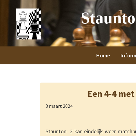
Spring
Door
Spring
Spring
Staunt
naar
naar
naar
naar
de
de
de
de
hoofdnavigatie
hoofd
eerste
voettekst
inhoud
sidebar
Home
Inform
Een 4-4 met 
3 maart 2024
Staunton 2 kan eindelijk weer matchpun