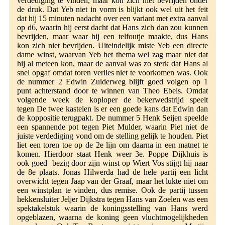
verdediging te vinden, maar kon zich niet bevrijden onder
de druk. Dat Yeb niet in vorm is blijkt ook wel uit het feit
dat hij 15 minuten nadacht over een variant met extra aanval
op d6, waarin hij eerst dacht dat Hans zich dan zou kunnen
bevrijden, maar waar hij een telfoutje maakte, dus Hans
kon zich niet bevrijden. Uiteindelijk miste Yeb een directe
dame winst, waarvan Yeb het thema wel zag maar niet dat
hij al meteen kon, maar de aanval was zo sterk dat Hans al
snel opgaf omdat toren verlies niet te voorkomen was. Ook
de nummer 2 Edwin Zuiderweg blijft goed volgen op 1
punt achterstand door te winnen van Theo Ebels. Omdat
volgende week de koploper de bekerwedstrijd speelt
tegen De twee kastelen is er een goede kans dat Edwin dan
de koppositie terugpakt. De nummer 5 Henk Seijen speelde
een spannende pot tegen Piet Mulder, waarin Piet niet de
juiste verdediging vond om de stelling gelijk te houden. Piet
liet een toren toe op de 2e lijn om daarna in een matnet te
komen. Hierdoor staat Henk weer 3e. Poppe Dijkhuis is
ook goed bezig door zijn winst op Wiert Vos stijgt hij naar
de 8e plaats. Jonas Hilwerda had de hele partij een licht
overwicht tegen Jaap van der Graaf, maar het lukte niet om
een winstplan te vinden, dus remise. Ook de partij tussen
hekkensluiter Jeljer Dijkstra tegen Hans van Zoelen was een
spektakelstuk waarin de koningsstelling van Hans werd
opgeblazen, waarna de koning geen vluchtmogelijkheden