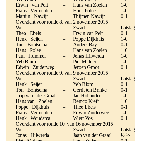
Erwin van Pelt
–
Hans van Zoelen
1-0
Frans Vermeulen
–
Hans Polee
1-0
Martijn Nawijn
–
Thijmen Nawijn
0-1
Overzicht voor ronde 8, van 2 november 2015
Wit
Zwart
Uitslag
Theo Ebels
–
Erwin van Pelt
0-1
Henk Seijen
–
Poppe Dijkhuis
1-0
Ton Bontsema
–
Anders Bay
0-1
Hans Polee
–
Hans van Zoelen
1-0
Paul Hummel
–
Jonas Hilwerda
1-0
Yeb Blom
–
Piet Mulder
1-0
Edwin Zuiderweg
–
Jeroen Groot
0-1
Overzicht voor ronde 9, van 9 november 2015
Wit
Zwart
Uitslag
Henk Seijen
–
Yeb Blom
0-1
Ton Bontsema
–
Gerrit ten Brinke
0-1
Jaap van der Graaf
–
Jan Hollander
1-0
Hans van Zoelen
–
Remco Kieft
1-0
Poppe Dijkhuis
–
Theo Ebels
0-1
Frans Vermeulen
–
Edwin Zuiderweg
1-0
Henk Woudsma
–
Wiert Vos
0-1
Overzicht voor ronde 10, van 16 november 2015
Wit
Zwart
Uitslag
Jonas Hilwerda
–
Jaap van der Graaf
½-½
Piet Mulder
–
Henk Seijen
0-1