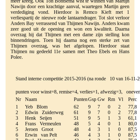
meer kreeg. Ook Ton Bontsema wist te winnen van Martijn
Nawijn door een krachtige aanval, waartegen Martijn geen
verdediging vond. Hierdoor is Remco Kieft met 1
verliespartij de nieuwe rode lantaarndrager. Tot slot verloor
Anders Bay verrassend van Thijmen Nawijn. Anders kwam
zeer goed uit de opening en won een kwaliteit. Daarna
overzag hij dat Thijmen met een dame zijn stelling kon
binnendringen. Toen hij daarna nog een sterke zet van
Thijmen overzag, was het afgelopen. Hierdoor staat
Thijmen nu gedeeld 11e samen met Theo Ebels en Hans
Polee.
Stand interne competitie 2015-2016 (na ronde 10 van 16-11-2
punten voor winst=8, remise=4, verlies=1, afwezig=3, oneven
Nr
Naam
Punten
Gsp
Gw
Rm
Vl
Perc
1
Yeb Blom
62
9
7
0
2
77,8
2
Edwin Zuiderweg
61
9
7
0
2
77,8
3
Henk Seijen
51
9
5
1
3
61,1
4
Frans Vermeulen
48
5
4
0
1
80,0
5
Jeroen Groot
48
4
3
1
0
87,5
6
Erwin van Pelt
46
4
3
1
0
87,5