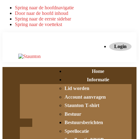
Spring naar de hoofdnavigatie
Door naar de hoofd inhoud
Spring naar de eerste sidebar
Spring naar de voettekst
Login
Home
Informatie
Lid worden
Account aanvragen
Staunton T-shirt
Bestuur
Bestuursberichten
Speellocatie