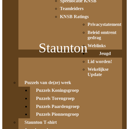
Speellocatie KNSB
Teamleiders
KNSB Ratings
Privacystatement
Beleid omtrent
gedrag
Staunton
Weblinks
Jeugd
Lid worden!
Wekelijkse
Update
Puzzels van de(ze) week
Puzzels Koningsgroep
Puzzels Torengroep
Puzzels Paardengroep
Puzzels Pionnengroep
Staunton T-shirt