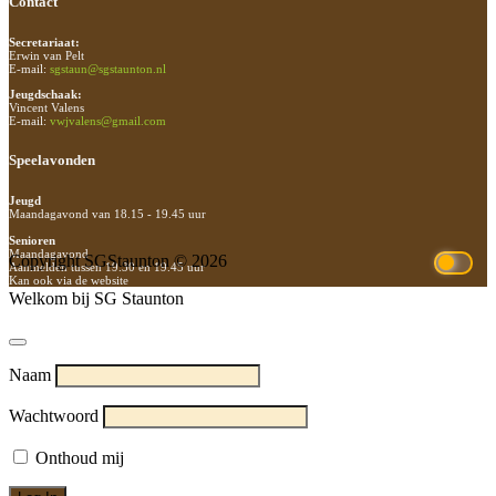
Contact
Secretariaat:
Erwin van Pelt
E-mail:
sgstaun@sgstaunton.nl
Jeugdschaak:
Vincent Valens
E-mail:
vwjvalens@gmail.com
Speelavonden
Jeugd
Maandagavond van 18.15 - 19.45 uur
Senioren
Maandagavond
Copyright SGStaunton © 2026
Aanmelden tussen 19.30 en 19.45 uur
Kan ook via de website
Welkom bij SG Staunton
Naam
Wachtwoord
Onthoud mij