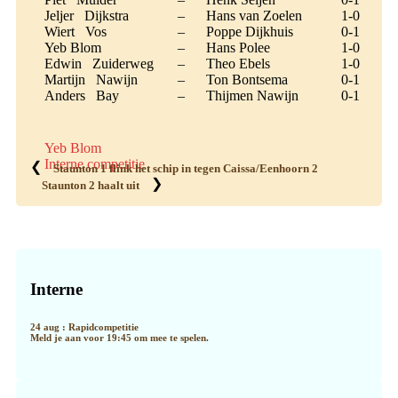
Jeljer Dijkstra
–
Hans van Zoelen
1-0
Wiert Vos
–
Poppe Dijkhuis
0-1
Yeb Blom
–
Hans Polee
1-0
Edwin Zuiderweg
–
Theo Ebels
1-0
Martijn Nawijn
–
Ton Bontsema
0-1
Anders Bay
–
Thijmen Nawijn
0-1
Yeb Blom
Interne competitie
❮
Staunton 1 flink het schip in tegen Caissa/Eenhoorn 2
❯
Staunton 2 haalt uit
Primaire
Sidebar
Interne
24 aug : Rapidcompetitie
Meld je aan voor 19:45 om mee te spelen.