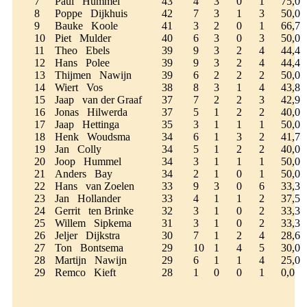
7
Paul Hummel
43
4
3
0
1
75,0
8
Poppe Dijkhuis
42
7
3
1
3
50,0
9
Bauke Koole
41
3
2
0
1
66,7
10
Piet Mulder
40
6
3
0
3
50,0
11
Theo Ebels
39
9
3
2
4
44,4
12
Hans Polee
39
9
3
2
4
44,4
13
Thijmen Nawijn
39
6
2
2
2
50,0
14
Wiert Vos
38
8
3
1
4
43,8
15
Jaap van der Graaf
37
7
2
2
3
42,9
16
Jonas Hilwerda
37
5
1
2
2
40,0
17
Jaap Hettinga
35
3
1
1
1
50,0
18
Henk Woudsma
34
6
1
3
2
41,7
19
Jan Colly
34
5
1
2
2
40,0
20
Joop Hummel
34
3
1
1
1
50,0
21
Anders Bay
34
2
1
0
1
50,0
22
Hans van Zoelen
33
9
3
0
6
33,3
23
Jan Hollander
33
4
1
1
2
37,5
24
Gerrit ten Brinke
32
3
1
0
2
33,3
25
Willem Sipkema
31
3
1
0
2
33,3
26
Jeljer Dijkstra
30
7
1
2
4
28,6
27
Ton Bontsema
29
10
1
4
5
30,0
28
Martijn Nawijn
29
6
1
1
4
25,0
29
Remco Kieft
28
1
0
0
1
0,0