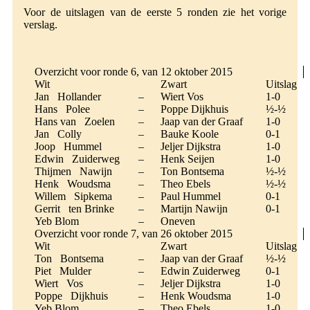
Voor de uitslagen van de eerste 5 ronden zie het vorige
verslag.
Overzicht voor ronde 6, van 12 oktober 2015
Wit
Zwart
Uitslag
Jan Hollander
–
Wiert Vos
1-0
Hans Polee
–
Poppe Dijkhuis
½-½
Hans van Zoelen
–
Jaap van der Graaf
1-0
Jan Colly
–
Bauke Koole
0-1
Joop Hummel
–
Jeljer Dijkstra
1-0
Edwin Zuiderweg
–
Henk Seijen
1-0
Thijmen Nawijn
–
Ton Bontsema
½-½
Henk Woudsma
–
Theo Ebels
½-½
Willem Sipkema
–
Paul Hummel
0-1
Gerrit ten Brinke
–
Martijn Nawijn
0-1
Yeb Blom
–
Oneven
Overzicht voor ronde 7, van 26 oktober 2015
Wit
Zwart
Uitslag
Ton Bontsema
–
Jaap van der Graaf
½-½
Piet Mulder
–
Edwin Zuiderweg
0-1
Wiert Vos
–
Jeljer Dijkstra
1-0
Poppe Dijkhuis
–
Henk Woudsma
1-0
Yeb Blom
–
Theo Ebels
1-0