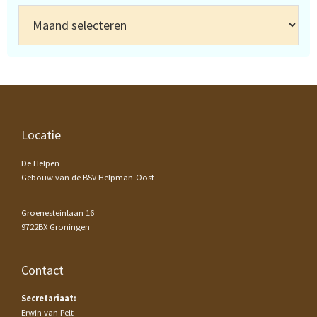
Archief
Footer
Locatie
De Helpen
Gebouw van de BSV Helpman-Oost
Groenesteinlaan 16
9722BX Groningen
Contact
Secretariaat:
Erwin van Pelt