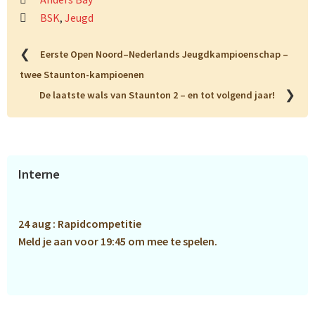
BSK
,
Jeugd
❮
Eerste Open Noord–Nederlands Jeugdkampioenschap –
twee Staunton-kampioenen
❯
De laatste wals van Staunton 2 – en tot volgend jaar!
Primaire
Interne
Sidebar
24 aug : Rapidcompetitie
Meld je aan voor 19:45 om mee te spelen.