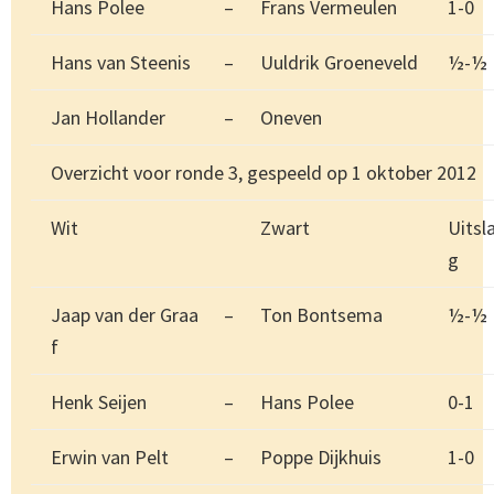
Hans Polee
–
Frans Vermeulen
1-0
Hans van Steenis
–
Uuldrik Groeneveld
½-½
Jan Hollander
–
Oneven
Overzicht voor ronde 3, gespeeld op 1 oktober 2012
Wit
Zwart
Uitsl
g
Jaap van der Graa
–
Ton Bontsema
½-½
f
Henk Seijen
–
Hans Polee
0-1
Erwin van Pelt
–
Poppe Dijkhuis
1-0