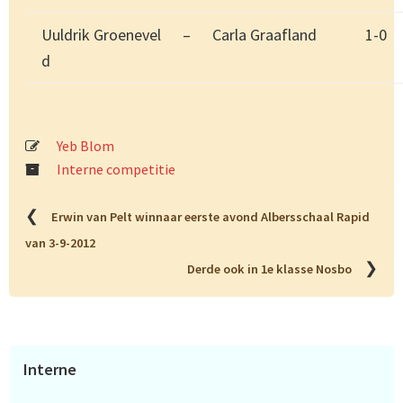
Uuldrik Groenevel
–
Carla Graafland
1-0
d
Yeb Blom
Interne competitie
❮
Erwin van Pelt winnaar eerste avond Albersschaal Rapid
van 3-9-2012
❯
Derde ook in 1e klasse Nosbo
Primaire
Interne
Sidebar