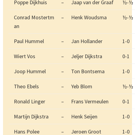
Poppe Dijkhuis
–
Jaap van der Graaf
½-½
Conrad Mostertm
–
Henk Woudsma
½-½
an
Paul Hummel
–
Jan Hollander
1-0
Wiert Vos
–
Jeljer Dijkstra
0-1
Joop Hummel
–
Ton Bontsema
1-0
Theo Ebels
–
Yeb Blom
½-½
Ronald Linger
–
Frans Vermeulen
0-1
Martijn Dijkstra
–
Henk Seijen
1-0
Hans Polee
–
Jeroen Groot
1-0