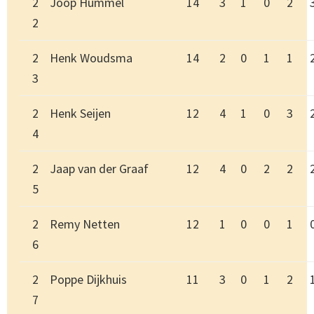
2
Joop Hummel
14
3
1
0
2
2
2
Henk Woudsma
14
2
0
1
1
3
2
Henk Seijen
12
4
1
0
3
4
2
Jaap van der Graaf
12
4
0
2
2
5
2
Remy Netten
12
1
0
0
1
6
2
Poppe Dijkhuis
11
3
0
1
2
7