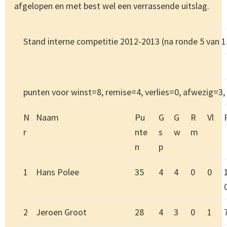
afgelopen en met best wel een verrassende uitslag.
Stand interne competitie 2012-2013 (na ronde 5 van 1
punten voor winst=8, remise=4, verlies=0, afwezig=3,
N
Naam
Pu
G
G
R
Vl
r
nte
s
w
m
n
p
1
Hans Polee
35
4
4
0
0
2
Jeroen Groot
28
4
3
0
1