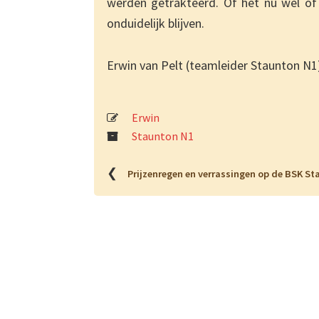
werden getrakteerd. Of het nu wel of 
onduidelijk blijven.
Erwin van Pelt (teamleider Staunton N1
Erwin
Staunton N1
❮
Prijzenregen en verrassingen op de BSK S