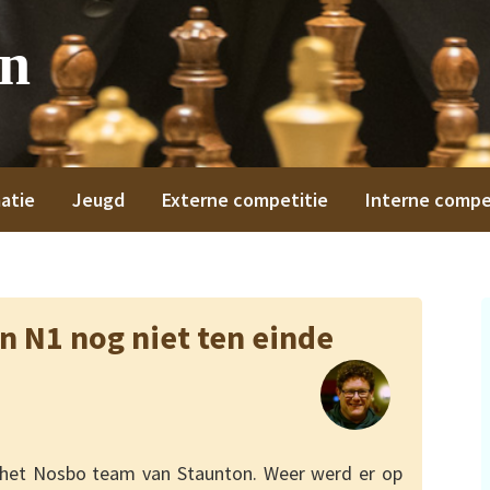
on
atie
Jeugd
Externe competitie
Interne compe
n N1 nog niet ten einde
r het Nosbo team van Staunton. Weer werd er op