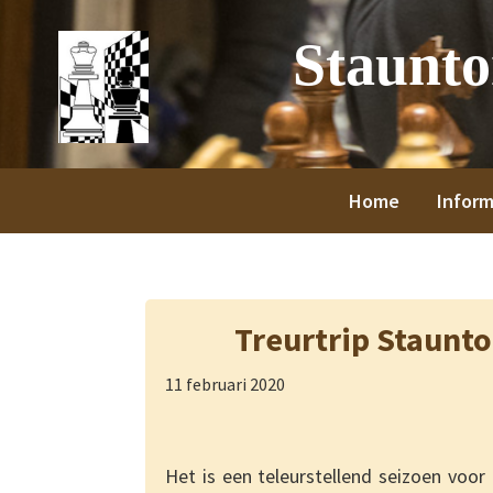
Spring
Door
Spring
Spring
Staunt
naar
naar
naar
naar
de
de
de
de
hoofdnavigatie
hoofd
eerste
voettekst
inhoud
sidebar
Home
Inform
Treurtrip Staunto
11 februari 2020
Het is een teleurstellend seizoen voo