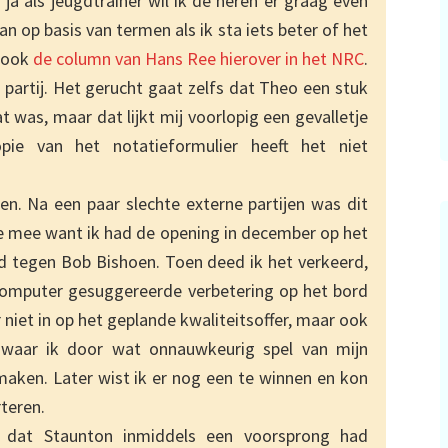
 als jeugdtrainer wil ik de heren er graag even
n op basis van termen als ik sta iets beter of het
e ook
de column van Hans Ree hierover in het NRC
.
artij. Het gerucht gaat zelfs dat Theo een stuk
t was, maar dat lijkt mij voorlopig een gevalletje
pie van het notatieformulier heeft het niet
en. Na een paar slechte externe partijen was dit
je mee want ik had de opening in december op het
d tegen Bob Bishoen. Toen deed ik het verkeerd,
computer gesuggereerde verbetering op het bord
niet in op het geplande kwaliteitsoffer, maar ook
ng waar ik door wat onnauwkeurig spel van mijn
maken. Later wist ik er nog een te winnen en kon
rteren.
d dat Staunton inmiddels een voorsprong had