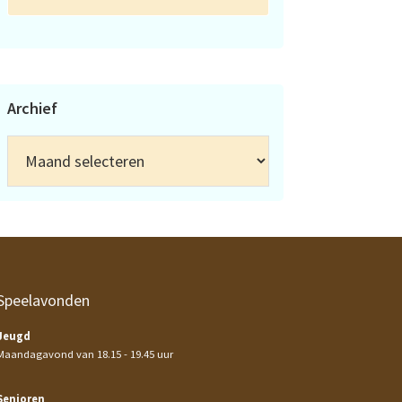
Archief
Archief
Speelavonden
Jeugd
Maandagavond van 18.15 - 19.45 uur
Senioren