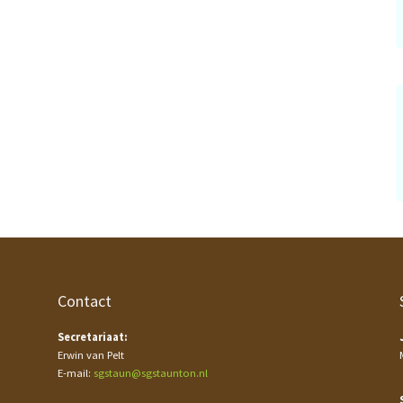
Contact
Secretariaat:
Erwin van Pelt
E-mail:
sgstaun@sgstaunton.nl