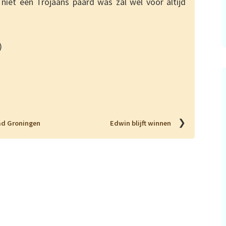
niet een Trojaans paard was zal wel voor altijd
)
❯
tad Groningen
Edwin blijft winnen