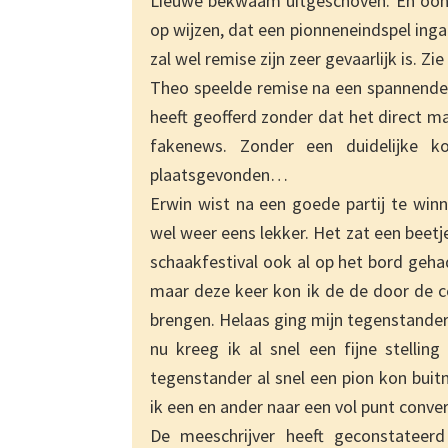
Lieuwe bekwaam uitgeschoven. En ooh ja
op wijzen, dat een pionneneindspel ingaa
zal wel remise zijn zeer gevaarlijk is. Zi
Theo speelde remise na een spannende p
heeft geofferd zonder dat het direct ma
fakenews. Zonder een duidelijke ko
plaatsgevonden…
Erwin wist na een goede partij te winn
wel weer eens lekker. Het zat een beet
schaakfestival ook al op het bord geha
maar deze keer kon ik de de door de 
brengen. Helaas ging mijn tegenstander 
nu kreeg ik al snel een fijne stelli
tegenstander al snel een pion kon buit
ik een en ander naar een vol punt conve
De meeschrijver heeft geconstateer