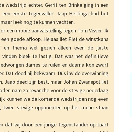
e wedstrijd echter. Gerrit ten Brinke ging in een
as een eerste tegenvaller. Jaap Hettinga had het
maar leek nog te kunnen vechten.
oor een mooie aanvalstelling tegen Tom Visser. Ik
en goede afloop. Helaas liet Piet de winstkans
f en thema wel gezien alleen even de juiste
vinden bleek te lastig. Dat was het definitieve
 gedwongen dames te ruilen en daarna kon zwart
er. Dat deed hij bekwaam. Dus ipv de overwinning
n. Jaap deed zijn best, maar Johan Zwanepol liet
oden nam zo revanche voor de stevige nederlaag
lijk kunnen we de komende wedstrijden nog even
og twee stevige opponenten op het menu staan
n dat wij door een jarige tegenstander op taart