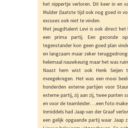
het nippertje verloren. Dit keer in en
Mulder (laatste tijd ook nog goed in v
excuses ook niet te vinden.
Met jeugdtalent Levi is ook direct het
een prima partij. Een gezonde ope
tegenstander kon geen goed plan vinde
en langzaam maar zeker teruggedrongen.
helemaal nauwkeurig maar het was ruim
Naast hem wist ook Henk Seijen te
meegekregen. Het was een mooi beeld d
honderden externe partijen voor Stau
externe partij, zij aan zij, twee punten s
en voor de teamleider….een foto maken
Inmiddels had Jaap van der Graaf verl
een gelijk opgaande partij waar Jaap zi