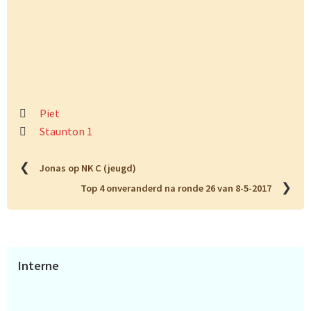
Piet
Staunton 1
❮
Jonas op NK C (jeugd)
❯
Top 4 onveranderd na ronde 26 van 8-5-2017
Primaire
Interne
Sidebar