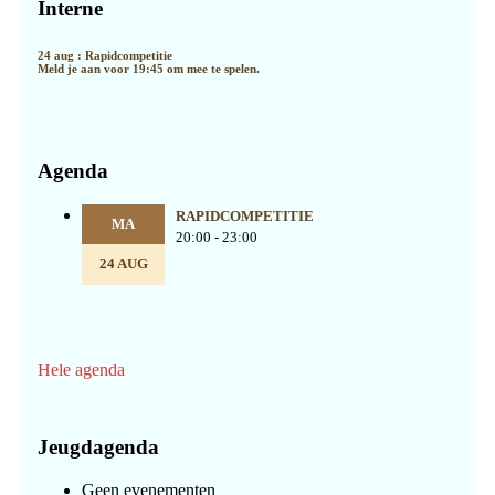
Sidebar
Interne
24 aug : Rapidcompetitie
Meld je aan voor 19:45 om mee te spelen.
Agenda
RAPIDCOMPETITIE
MA
20:00 - 23:00
24 AUG
Hele agenda
Jeugdagenda
Geen evenementen