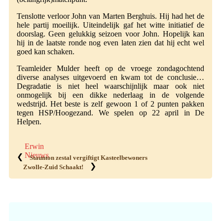
Tenslotte verloor John van Marten Berghuis. Hij had het de
hele partij moeilijk. Uiteindelijk gaf het witte initiatief de
doorslag. Geen gelukkig seizoen voor John. Hopelijk kan
hij in de laatste ronde nog even laten zien dat hij echt wel
goed kan schaken.
Teamleider Mulder heeft op de vroege zondagochtend
diverse analyses uitgevoerd en kwam tot de conclusie…
Degradatie is niet heel waarschijnlijk maar ook niet
onmogelijk bij een dikke nederlaag in de volgende
wedstrijd. Het beste is zelf gewoon 1 of 2 punten pakken
tegen HSP/Hoogezand. We spelen op 22 april in De
Helpen.
Erwin
Nieuws
❮
Staunton zestal vergiftigt Kasteelbewoners
❯
Zwolle-Zuid Schaakt!
Primaire