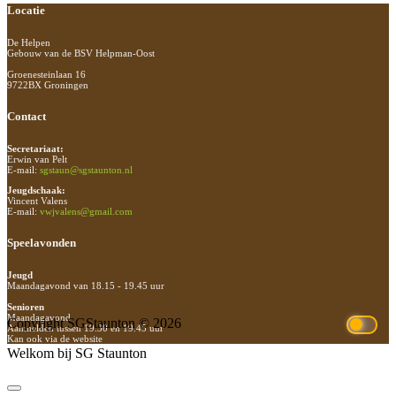
Footer
Locatie
De Helpen
Gebouw van de BSV Helpman-Oost
Groenesteinlaan 16
9722BX Groningen
Contact
Secretariaat:
Erwin van Pelt
E-mail:
sgstaun@sgstaunton.nl
Jeugdschaak:
Vincent Valens
E-mail:
vwjvalens@gmail.com
Speelavonden
Jeugd
Maandagavond van 18.15 - 19.45 uur
Senioren
Maandagavond
Copyright SGStaunton © 2026
Aanmelden tussen 19.30 en 19.45 uur
Kan ook via de website
Welkom bij SG Staunton