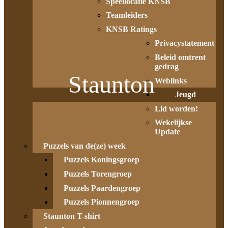
Speellocatie KNSB
Teamleiders
KNSB Ratings
Privacystatement
Beleid omtrent
gedrag
Staunton
Weblinks
Jeugd
Lid worden!
Wekelijkse
Update
Puzzels van de(ze) week
Puzzels Koningsgroep
Puzzels Torengroep
Puzzels Paardengroep
Puzzels Pionnengroep
Staunton T-shirt