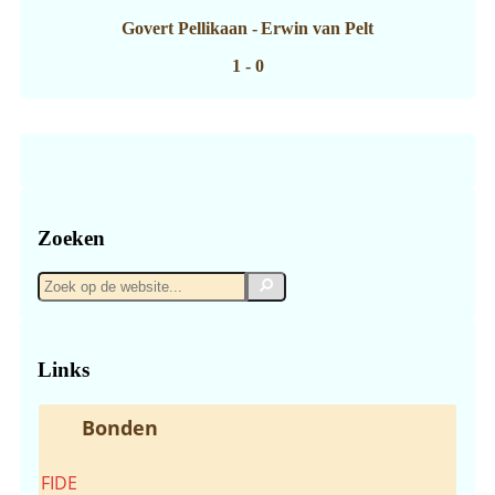
Govert Pellikaan
-
Erwin van Pelt
1 - 0
Zoeken
Zoek
Zoek
op
de
website...
Links
Bonden
FIDE