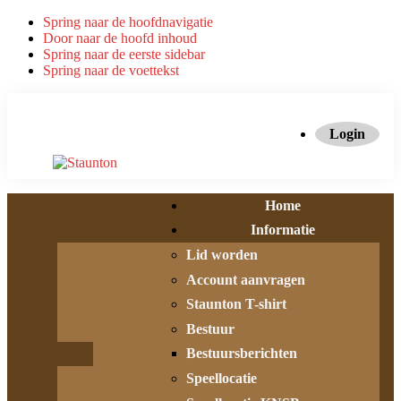
Spring naar de hoofdnavigatie
Door naar de hoofd inhoud
Spring naar de eerste sidebar
Spring naar de voettekst
Login
Home
Informatie
Lid worden
Account aanvragen
Staunton T-shirt
Bestuur
Bestuursberichten
Speellocatie