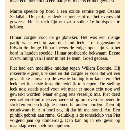
maar echt uitzicht op een halfje of meer is er niet geweest.
Martin speelde op bord 1 een solide remise tegen Osama
Sadallah. De partij is denk ik niet echt uit het evenwicht
geweest. Het is toch fijn om zo’n solide 1e bordspeler te
hebben.
Himar zorgde voor de gelijkmaker. Het was een rustige
partij waar weinig aan de hand leek. Tot tegenstander
Edwin de Jonge Himar ineens de enige open lijn van het
bord in handen speelde. Himar profiteerde bekwaam. Eerste
overwinning van Himar in het 1e team. Goed gedaan.
Piet had een moeilijke middag tegen Willem Boontje. Hij
rokeerde eigenlijk te snel en dat zorgde er voor dat wit een
gevaarlijke aanval op de zwarte koning kon lanceren. Piet
leek het in eerste instantie redelijk te keepen. De stelling
leek nog steeds goed voor wit maar er moest echt nog wel
gewerkt worden. Maar er ging iets vreselijk mis. Piet deed
een zet en stond nietsvermoedend op om even de benen te
strekken en een kijkje te nemen bij andere borden. Toen hij
terugkwam bij zijn bord zag hij dat hij mat stond. Au. Een
pijnlijk gebrek aan ritme. Gelukkig is de toneelclub van Piet
volgend jaar op donderdag. Dan kan hij in elk geval op
maandag weer spelritme opdoen.