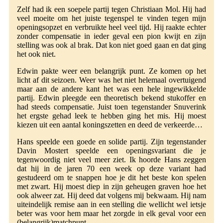
Zelf had ik een soepele partij tegen Christiaan Mol. Hij had
veel moeite om het juiste tegenspel te vinden tegen mijn
openingsopzet en verbruikte heel veel tijd. Hij raakte echter
zonder compensatie in ieder geval een pion kwijt en zijn
stelling was ook al brak. Dat kon niet goed gaan en dat ging
het ook niet.
Edwin pakte weer een belangrijk punt. Ze komen op het
licht af dit seizoen. Weer was het niet helemaal overtuigend
maar aan de andere kant het was een hele ingewikkelde
partij. Edwin pleegde een theoretisch bekend stukoffer en
had steeds compensatie. Juist toen tegenstander Snuverink
het ergste gehad leek te hebben ging het mis. Hij moest
kiezen uit een aantal koningszetten en deed de verkeerde…
Hans speelde een goede en solide partij. Zijn tegenstander
Davin Mostert speelde een openingsvariant die je
tegenwoordig niet veel meer ziet. Ik hoorde Hans zeggen
dat hij in de jaren 70 een week op deze variant had
gestudeerd om te snappen hoe je dit het beste kon spelen
met zwart. Hij moest diep in zijn geheugen graven hoe het
ook alweer zat. Hij deed dat volgens mij bekwaam. Hij nam
uiteindelijk remise aan in een stelling die wellicht wel ietsje
beter was voor hem maar het zorgde in elk geval voor een
(belangrijk)matchpunt.