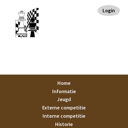
Spring
Door
Spring
Spring
Login
naar
naar
naar
naar
de
de
de
de
hoofdnavigatie
hoofd
eerste
voettekst
inhoud
sidebar
Staunton
Home
Informatie
Jeugd
Externe competitie
Interne competitie
Historie