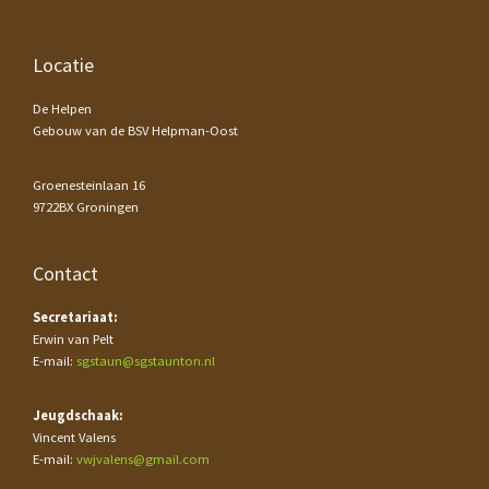
Footer
Locatie
De Helpen
Gebouw van de BSV Helpman-Oost
Groenesteinlaan 16
9722BX Groningen
Contact
Secretariaat:
Erwin van Pelt
E-mail:
sgstaun@sgstaunton.nl
Jeugdschaak:
Vincent Valens
E-mail:
vwjvalens@gmail.com