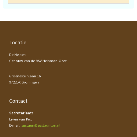
Footer
Locatie
De Helpen
Gebouw van de BSV Helpman-Oost
Groenesteinlaan 16
9722BX Groningen
Contact
Secretariaat:
Erwin van Pelt
E-mail:
sgstaun@sgstaunton.nl