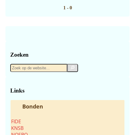
1 - 0
Zoeken
Zoek
Zoek
op
de
website...
Links
Bonden
FIDE
KNSB
NOSBO