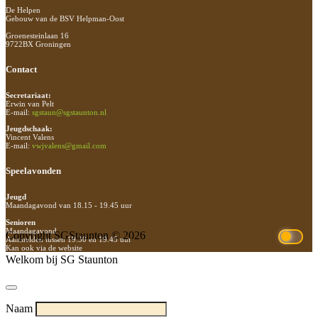
De Helpen
Gebouw van de BSV Helpman-Oost
Groenesteinlaan 16
9722BX Groningen
Contact
Secretariaat:
Erwin van Pelt
E-mail:
sgstaun@sgstaunton.nl
Jeugdschaak:
Vincent Valens
E-mail:
vwjvalens@gmail.com
Speelavonden
Jeugd
Maandagavond van 18.15 - 19.45 uur
Senioren
Maandagavond
Copyright SGStaunton © 2026
Aanmelden tussen 19.30 en 19.45 uur
Kan ook via de website
Welkom bij SG Staunton
Naam