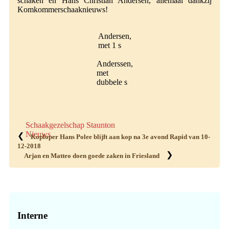
schaken en Hans Christian Andersen, allemaal dankzij
Komkommerschaaknieuws!
Andersen,
met 1 s
Anderssen,
met
dubbele s
Schaakgezelschap Staunton
Nieuws
❮
Koploper Hans Polee blijft aan kop na 3e avond Rapid van 10-
12-2018
❯
Arjan en Matteo doen goede zaken in Friesland
Primaire
Sidebar
Interne