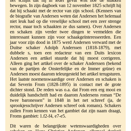
het schijnt dat hij in ieder geval wist hoe de stukken
bewegen. In zijn dagboek van 12 november 1825 schrijft hij
dat hij schaakt met de rector van zijn school. (Kenners van
de biografie van Andersen weten dat Andersen het helemaal
niet leuk had op die vreselijke school met een zeer strenge
rector, maar toch schaakten ze dus samen). Over Andersen
en schaken zijn verder twee dingen te vermelden die
interessant kunnen zijn voor schaakgeïnteresseerden. Een
jaar voor zijn dood in 1875 werd Andersen verward met de
Duitse schaker Adolph Anderssen (1818-1879), met
dubbele s, toen een redacteur van een Duits lexicon
Andersen een artikel stuurde dat hij moest corrigeren.
Alleen ging het artikel over de schaker Anderssen (bekend
van de partijen de Onsterfelijke en de Immer grüne) en
Andersen moest daarom teleurgesteld het artikel terugsturen.
Het laatste noemenswaardige over Andersen en schaken is
dat Severin From (1828-1895) in contact met de grote
dichter stond. De reden was o.a. dat From een erg mooi en
duidelijk handschrift had en daarom Andersens roman “De
twee baronessen” in 1848 in het net schreef (ja, de
sprookjesschrijver Andersen schreef ook romans). Schakers
zullen From kennen van het gambiet dat zijn naam draagt,
Froms gambiet: 1.f2-f4, e7-e5.
Dit waren de belangrijkste wetenswaardigheden over