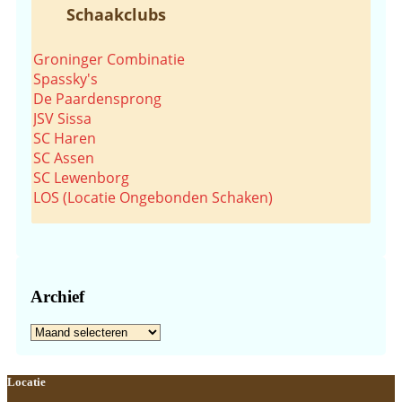
Schaakclubs
Groninger Combinatie
Spassky's
De Paardensprong
JSV Sissa
SC Haren
SC Assen
SC Lewenborg
LOS (Locatie Ongebonden Schaken)
Archief
Archief
Footer
Locatie