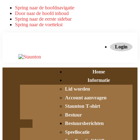
Spring naar de hoofdnavigatie
Door naar de hoofd inhoud
Spring naar de eerste sidebar
Spring naar de voettekst
Login
Home
Informatie
Lid worden
Account aanvragen
Staunton T-shirt
Bestuur
Bestuursberichten
Speellocatie