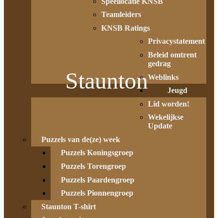
Speellocatie KNSB
Teamleiders
KNSB Ratings
Privacystatement
Beleid omtrent
gedrag
Staunton
Weblinks
Jeugd
Lid worden!
Wekelijkse
Update
Puzzels van de(ze) week
Puzzels Koningsgroep
Puzzels Torengroep
Puzzels Paardengroep
Puzzels Pionnengroep
Staunton T-shirt