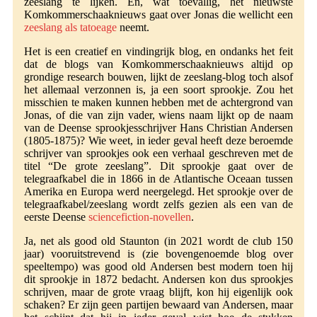
zeeslang te lijken. En, wat toevallig, het nieuwste
Komkommerschaaknieuws gaat over Jonas die wellicht een
zeeslang als tatoeage
neemt.
Het is een creatief en vindingrijk blog, en ondanks het feit
dat de blogs van Komkommerschaaknieuws altijd op
grondige research bouwen, lijkt de zeeslang-blog toch alsof
het allemaal verzonnen is, ja een soort sprookje. Zou het
misschien te maken kunnen hebben met de achtergrond van
Jonas, of die van zijn vader, wiens naam lijkt op de naam
van de Deense sprookjesschrijver Hans Christian Andersen
(1805-1875)? Wie weet, in ieder geval heeft deze beroemde
schrijver van sprookjes ook een verhaal geschreven met de
titel “De grote zeeslang”. Dit sprookje gaat over de
telegraafkabel die in 1866 in de Atlantische Oceaan tussen
Amerika en Europa werd neergelegd. Het sprookje over de
telegraafkabel/zeeslang wordt zelfs gezien als een van de
eerste Deense
sciencefiction-novellen
.
Ja, net als good old Staunton (in 2021 wordt de club 150
jaar) vooruitstrevend is (zie bovengenoemde blog over
speeltempo) was good old Andersen best modern toen hij
dit sprookje in 1872 bedacht. Andersen kon dus sprookjes
schrijven, maar de grote vraag blijft, kon hij eigenlijk ook
schaken? Er zijn geen partijen bewaard van Andersen, maar