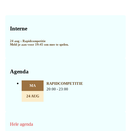
Primaire
Sidebar
Interne
24 aug : Rapidcompetitie
Meld je aan voor 19:45 om mee te spelen.
Agenda
RAPIDCOMPETITIE
MA
20:00 - 23:00
24 AUG
Hele agenda