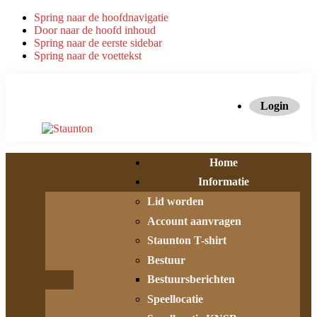
Spring naar de hoofdnavigatie
Door naar de hoofd inhoud
Spring naar de eerste sidebar
Spring naar de voettekst
Login
Home
Informatie
Lid worden
Account aanvragen
Staunton T-shirt
Bestuur
Bestuursberichten
Speellocatie