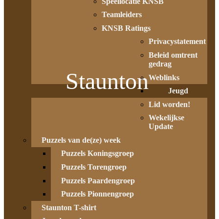
Speellocatie KNSB
Teamleiders
KNSB Ratings
Privacystatement
Beleid omtrent
gedrag
Staunton
Weblinks
Jeugd
Lid worden!
Wekelijkse
Update
Puzzels van de(ze) week
Puzzels Koningsgroep
Puzzels Torengroep
Puzzels Paardengroep
Puzzels Pionnengroep
Staunton T-shirt