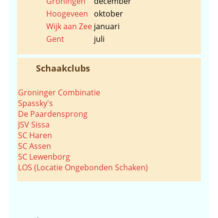
Groningen
december
Hoogeveen
oktober
Wijk aan Zee
januari
Gent
juli
Schaakclubs
Groninger Combinatie
Spassky's
De Paardensprong
JSV Sissa
SC Haren
SC Assen
SC Lewenborg
LOS (Locatie Ongebonden Schaken)