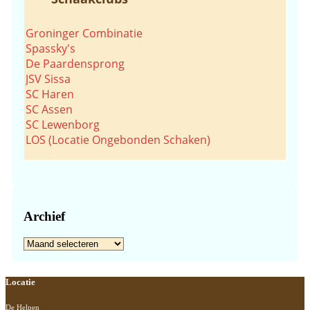
Groninger Combinatie
Spassky's
De Paardensprong
JSV Sissa
SC Haren
SC Assen
SC Lewenborg
LOS (Locatie Ongebonden Schaken)
Archief
Archief
Footer
Locatie
De Helpen