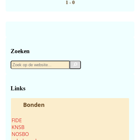
1 - 0
Zoeken
Zoek
Zoek
op
de
website...
Links
Bonden
FIDE
KNSB
NOSBO