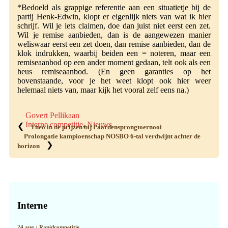
*Bedoeld als grappige referentie aan een situatietje bij de
partij Henk-Edwin, klopt er eigenlijk niets van wat ik hier
schrijf. Wil je iets claimen, doe dan juist niet eerst een zet.
Wil je remise aanbieden, dan is de aangewezen manier
weliswaar eerst een zet doen, dan remise aanbieden, dan de
klok indrukken, waarbij beiden een = noteren, maar een
remiseaanbod op een ander moment gedaan, telt ook als een
heus remiseaanbod. (En geen garanties op het
bovenstaande, voor je het weet klopt ook hier weer
helemaal niets van, maar kijk het vooral zelf eens na.)
Govert Pellikaan
Interne competitie
,
Nieuws
❮
Theo in de prijzen bij Paardensprongtoernooi
Prolongatie kampioenschap NOSBO 6-tal verdwijnt achter de
❯
horizon
Primaire
Sidebar
Interne
24 aug : Rapidcompetitie