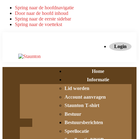
Spring naar de hoofdnavigatie
Door naar de hoofd inhoud
Spring naar de eerste sidebar
Spring naar de voettekst
Login
Home
Informatie
Lid worden
Account aanvragen
Staunton T-shirt
Bestuur
Bestuursberichten
Speellocatie