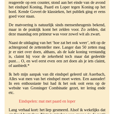
reageerde op een counter, stond aan het einde van de avond
het eindspel Koning, Paard en Loper tegen Koning op het
bord. Kende Govert de klassieken, het publiek ging er eens
goed voor staan.
De matvoering is natuurlijk sinds mensenheugenis bekend,
maar in de praktijk komt het zelden voor. Zo zelden, dat
deze maandag een primeur was voor zowel wit als zwart.
Naast de uitdaging van het ‘hoe zat het ook weer’, telt op de
achtergrond de zettenteller mee. Langer dan 50 zetten mag
je er niet over doen, althans, als de kale koning verstandig
is, claimt hij voor de zekerheid toch maar dat gedeelde
punt… O, en wel eerst even een zet doen als je iets claimt,
of aanbiedt.*
Ik heb mijn aanpak van dit eindspel geleerd uit Auerbach,
Alles wat men van het eindspel moet weten. Een aanrader!
In een enthousiaste bui had ik het ook ooit eens op de
website van Groninger Combinatie gezet, ter lering ende
etc.
Eindspelen: mat met paard en loper
Lang verhaal kort: het liep gesmeerd. Alsof ik wekelijks dat