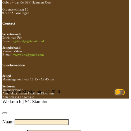
Gebouw van de BSV Helpman-Oost
Groenesteinlaan 16
9722BX Groningen
Contact
Secretariaat:
Erwin van Pelt
E-mail:
sgstaun@sgstaunton.nl
Jeugdschaak:
Vincent Valens
E-mail:
vwjvalens@gmail.com
Speelavonden
Jeugd
Maandagavond van 18.15 - 19.45 uur
Senioren
Maandagavond
Copyright SGStaunton © 2026
Aanmelden tussen 19.30 en 19.45 uur
Kan ook via de website
Welkom bij SG Staunton
Naam