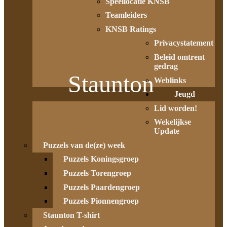
Speellocatie KNSB
Teamleiders
KNSB Ratings
Privacystatement
Beleid omtrent
gedrag
Staunton
Weblinks
Jeugd
Lid worden!
Wekelijkse
Update
Puzzels van de(ze) week
Puzzels Koningsgroep
Puzzels Torengroep
Puzzels Paardengroep
Puzzels Pionnengroep
Staunton T-shirt