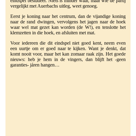
eindspel bestudeer. Niets is minder waar, maar wie de partij
vergelijkt met Auerbachs uitleg, weet genoeg.
Eerst je koning naar het centrum, dan de vijandige koning
naar de rand dwingen, vervolgens het jagen naar de hoek
waar wel mat gezet kan worden (de W!), en tenslotte het
klemzetten in die hoek, en afsluiten met mat.
Voor iedereen die dit eindspel niet goed kent, neem even
een uurtje om er goed naar te kijken. Want je denkt, dat
komt nooit voor, maar het kan zomaar raak zijn. Het goede
nieuws: heb je hem in de vingers, dan blijft het -geen
garanties- járen hangen…