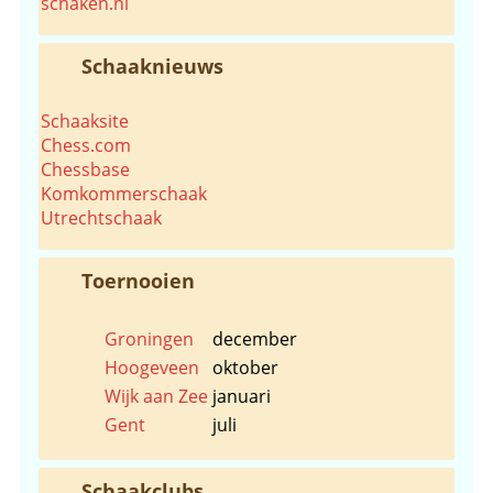
schaken.nl
Schaaknieuws
Schaaksite
Chess.com
Chessbase
Komkommerschaak
Utrechtschaak
Toernooien
Groningen
december
Hoogeveen
oktober
Wijk aan Zee
januari
Gent
juli
Schaakclubs