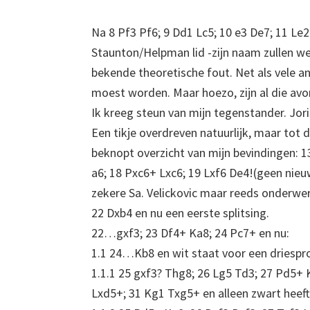
Na 8 Pf3 Pf6; 9 Dd1 Lc5; 10 e3 De7; 11 Le2
Staunton/Helpman lid -zijn naam zullen we
bekende theoretische fout. Net als vele an
moest worden. Maar hoezo, zijn al die avo
Ik kreeg steun van mijn tegenstander. Jori
Een tikje overdreven natuurlijk, maar tot d
beknopt overzicht van mijn bevindingen: 
a6; 18 Pxc6+ Lxc6; 19 Lxf6 De4!(geen nieu
zekere Sa. Velickovic maar reeds onderwer
22 Dxb4 en nu een eerste splitsing.
22…gxf3; 23 Df4+ Ka8; 24 Pc7+ en nu:
1.1 24…Kb8 en wit staat voor een driespr
1.1.1 25 gxf3? Thg8; 26 Lg5 Td3; 27 Pd5+ 
Lxd5+; 31 Kg1 Txg5+ en alleen zwart heeft 