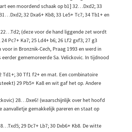
wart een moordend schaak op b1] 32…Dxd2; 33
) 31…Dxd2; 32 Dxa6+ Kb8; 33 Le5+ Tc7; 34 Tb1+ en
s 22…Td2; (deze voor de hand liggende zet wordt
24 Pc7+ Ka7; 25 Ld4+ b6; 26 Lf2 gxf3; 27 g3
voor in Bronznik-Cech, Praag 1993 en werd in
 eerder gememoreerde Sa. Velickovic. In tijdnood
f2 Td1+; 30 Tf1 f2+ en mat. Een combinatoire
psteekt) 29 Pb5+ Ka8 en wit gaf het op. Andere
ickovic) 28…Dxe6! (waarschijnlijk over het hoofd
e aanvalletje gemakkelijk pareren en staat op
 28…Txd5; 29 Dc7+ Lb7; 30 Dxb6+ Kb8. De witte