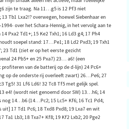
r mijn smaak alleen het actieve, maar foeilelijke
zijn te traag. Na 11…g5 is 12 Pf3 niet
; 13 Tb1 Lxa2!? overwegen, hoewel Siebenhaar en
-1994- over het Schara-Hennig, in het vervolg aan te
a 14 Pxa2 Td1+; 15 Ke2 Txh1; 16 Ld3 g4; 17 Ph4
t houdt soepel stand: 17…Pe1; 18 Ld2 Pxd3; 19 Txh1
 23 Td1 (ziet er op het eerste gezicht
bovenal 24 Pb5+ en 25 Pxa7) 23… a6! (een
profiteren van de batterij op de d-lijn) 24 Pc6+
ng op de onderste rij overleeft zwart) 26…Pe6; 27
3 Tg5! 31 Lf6 Ld6! 32 Tc8 Tf5 met gelijk spel.
 13 e4! (wordt niet genoemd door SW) 13…h6; 14
 is nog 14…b6 (14…Pc2; 15 Lc5+ Kf6; 16 Tc1 Pd4;
 uit] 17 Td1 Pc6; 18 Txd8 Pxd8; 19 Lxa7 en wit
17 Ta1 Lb3; 18 Txa7+ Kf8; 19 Kf2 Lxb2; 20 Pge2