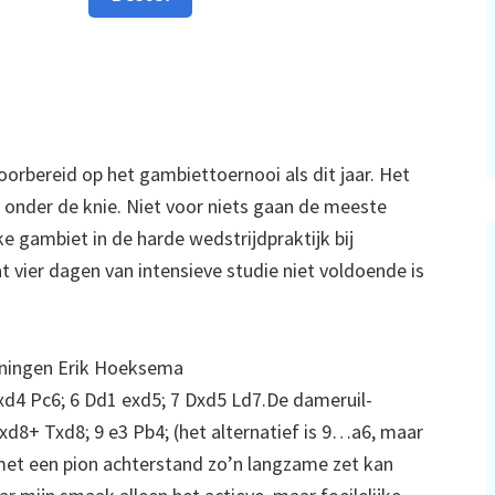
oorbereid op het gambiettoernooi als dit jaar. Het
 onder de knie. Niet voor niets gaan de meeste
ke gambiet in de harde wedstrijdpraktijk bij
t vier dagen van intensieve studie niet voldoende is
eningen Erik Hoeksema
 Dxd4 Pc6; 6 Dd1 exd5; 7 Dxd5 Ld7.De dameruil-
xd8+ Txd8; 9 e3 Pb4; (het alternatief is 9…a6, maar
 met een pion achterstand zo’n langzame zet kan