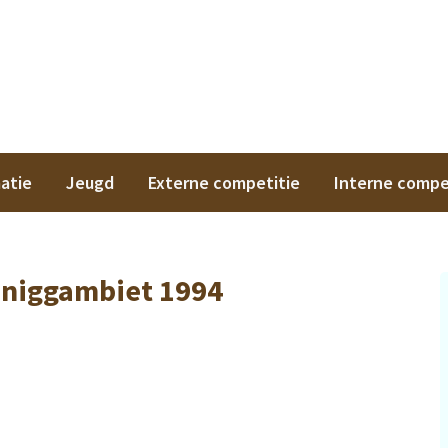
on
atie
Jeugd
Externe competitie
Interne compe
niggambiet 1994