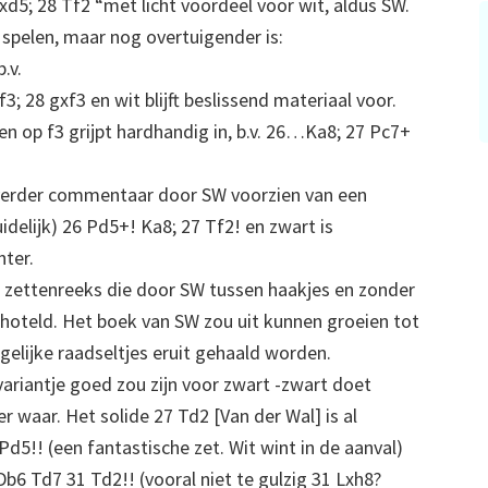
xd5; 28 Tf2 “met licht voordeel voor wit, aldus SW.
 spelen, maar nog overtuigender is:
.v.
; 28 gxf3 en wit blijft beslissend materiaal voor.
en op f3 grijpt hardhandig in, b.v. 26…Ka8; 27 Pc7+
verder commentaar door SW voorzien van een
idelijk) 26 Pd5+! Ka8; 27 Tf2! en zwart is
hter.
n zettenreeks die door SW tussen haakjes en zonder
hoteld. Het boek van SW zou uit kunnen groeien tot
lijke raadseltjes eruit gehaald worden.
ariantje goed zou zijn voor zwart -zwart doet
r waar. Het solide 27 Td2 [Van der Wal] is al
Pd5!! (een fantastische zet. Wit wint in de aanval)
6 Td7 31 Td2!! (vooral niet te gulzig 31 Lxh8?