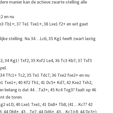
dere manier kan de actieve zwarte stelling alle
c2 en nu
e3 Tb1+; 37 Te1 Txe1+; 38 Lxe1 f2+ en wit gaat
ijke stelling. Na 34…Lc6; 35 Kg1 heeft zwart lastig
2; 34 Kg1! Txf2; 35 Kxf2 Le4; 36 Tc3 Kb7; 37 Txf3
pel.
34 Tfc1+ Tc2; 35 Te1 Tdc7; 36 Txe2 fxe2+ en nu:
Le1 Txe1+; 40 Kf2 Th1; 41 Dc5+ Kd7; 42 Kxe2 Txh2;
Van belang is dat 44…Ta3+; 45 Kc4 Txg3? faalt op 46
nt de toren.
 Kg2 e1D; 40 Lxe1 Txe1; 41 Da8+ Tb8; (41…Kc7? 42
8; 44 Dh8+, 43…Te7; 44 Dd6+, 43…Kc7/c8; 44 Dc3+)