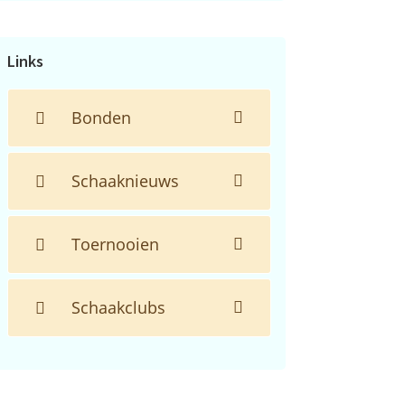
de
website...
Links
Bonden
Schaaknieuws
Toernooien
Schaakclubs