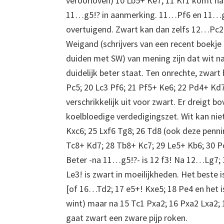
veroorloven) 10 Lb5+ Ke7; 11 Kf1 komt naa
11…g5!? in aanmerking. 11…Pf6 en 11…g6 
overtuigend. Zwart kan dan zelfs 12…Pc2
Weigand (schrijvers van een recent boekje 
duiden met SW) van mening zijn dat wit n
duidelijk beter staat. Ten onrechte, zwar
Pc5; 20 Lc3 Pf6; 21 Pf5+ Ke6; 22 Pd4+ Kd7;
verschrikkelijk uit voor zwart. Er dreigt 
koelbloedige verdedigingszet. Wit kan niet 
Kxc6; 25 Lxf6 Tg8; 26 Td8 (ook deze penni
Tc8+ Kd7; 28 Tb8+ Kc7; 29 Le5+ Kb6; 30 Pc
Beter -na 11…g5!?- is 12 f3! Na 12…Lg7;
Le3! is zwart in moeilijkheden. Het beste
[of 16…Td2; 17 e5+! Kxe5; 18 Pe4 en het is
wint) maar na 15 Tc1 Pxa2; 16 Pxa2 Lxa2; 
gaat zwart een zware pijp roken.