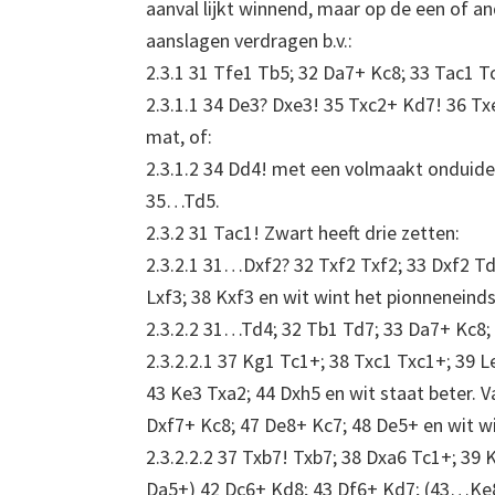
aanval lijkt winnend, maar op de een of an
aanslagen verdragen b.v.:
2.3.1 31 Tfe1 Tb5; 32 Da7+ Kc8; 33 Tac1 T
2.3.1.1 34 De3? Dxe3! 35 Txc2+ Kd7! 36 Tx
mat, of:
2.3.1.2 34 Dd4! met een volmaakt onduidel
35…Td5.
2.3.2 31 Tac1! Zwart heeft drie zetten:
2.3.2.1 31…Dxf2? 32 Txf2 Txf2; 33 Dxf2 Td
Lxf3; 38 Kxf3 en wit wint het pionneneinds
2.3.2.2 31…Td4; 32 Tb1 Td7; 33 Da7+ Kc8; 
2.3.2.2.1 37 Kg1 Tc1+; 38 Txc1 Txc1+; 39 
43 Ke3 Txa2; 44 Dxh5 en wit staat beter. 
Dxf7+ Kc8; 47 De8+ Kc7; 48 De5+ en wit wi
2.3.2.2.2 37 Txb7! Txb7; 38 Dxa6 Tc1+; 39
Da5+) 42 Dc6+ Kd8; 43 Df6+ Kd7; (43…Ke