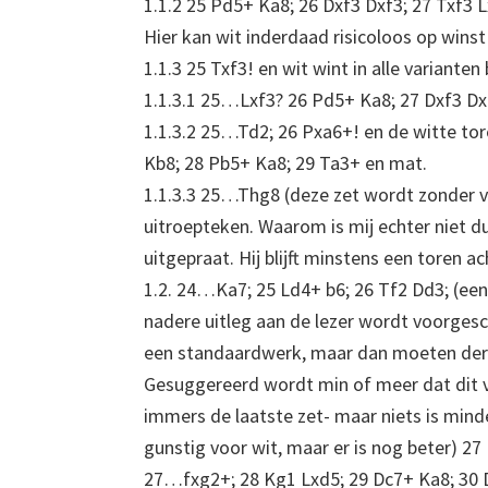
1.1.2 25 Pd5+ Ka8; 26 Dxf3 Dxf3; 27 Txf3 L
Hier kan wit inderdaad risicoloos op winst
1.1.3 25 Txf3! en wit wint in alle varianten b
1.1.3.1 25…Lxf3? 26 Pd5+ Ka8; 27 Dxf3 Dxf3
1.1.3.2 25…Td2; 26 Pxa6+! en de witte tor
Kb8; 28 Pb5+ Ka8; 29 Ta3+ en mat.
1.1.3.3 25…Thg8 (deze zet wordt zonder 
uitroepteken. Waarom is mij echter niet du
uitgepraat. Hij blijft minstens een toren ac
1.2. 24…Ka7; 25 Ld4+ b6; 26 Tf2 Dd3; (ee
nadere uitleg aan de lezer wordt voorgesc
een standaardwerk, maar dan moeten derge
Gesuggereerd wordt min of meer dat dit v
immers de laatste zet- maar niets is minde
gunstig voor wit, maar er is nog beter) 27 
27…fxg2+; 28 Kg1 Lxd5; 29 Dc7+ Ka8; 30 Db