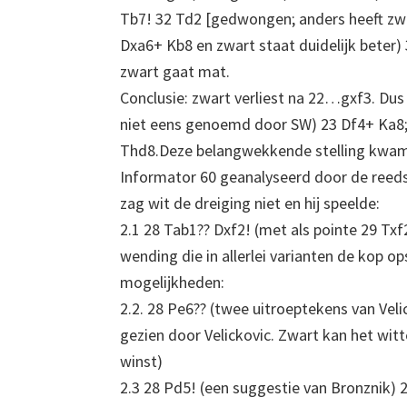
Tb7! 32 Td2 [gedwongen; anders heeft z
Dxa6+ Kb8 en zwart staat duidelijk beter
zwart gaat mat.
Conclusie: zwart verliest na 22…gxf3. Du
niet eens genoemd door SW) 23 Df4+ Ka8; 
Thd8.Deze belangwekkende stelling kwam 
Informator 60 geanalyseerd door de reeds
zag wit de dreiging niet en hij speelde:
2.1 28 Tab1?? Dxf2! (met als pointe 29 Tx
wending die in allerlei varianten de kop o
mogelijkheden:
2.2. 28 Pe6?? (twee uitroeptekens van Vel
gezien door Velickovic. Zwart kan het witt
winst)
2.3 28 Pd5! (een suggestie van Bronznik)