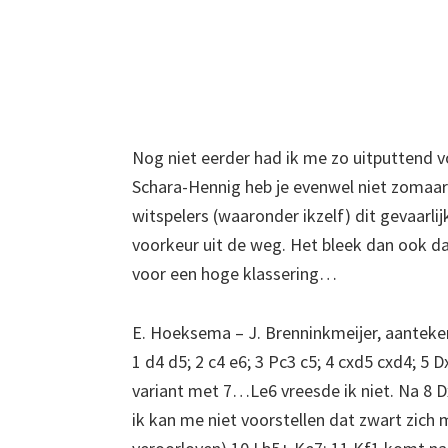
Nog niet eerder had ik me zo uitputtend v
Schara-Hennig heb je evenwel niet zomaar
witspelers (waaronder ikzelf) dit gevaarlij
voorkeur uit de weg. Het bleek dan ook da
voor een hoge klassering…
E. Hoeksema – J. Brenninkmeijer, aantek
1 d4 d5; 2 c4 e6; 3 Pc3 c5; 4 cxd5 cxd4; 5
variant met 7…Le6 vreesde ik niet. Na 8 D
ik kan me niet voorstellen dat zwart zich