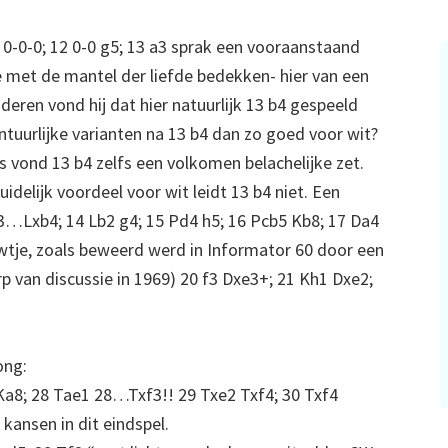
 0-0-0; 12 0-0 g5; 13 a3 sprak een vooraanstaand
 met de mantel der liefde bedekken- hier van een
deren vond hij dat hier natuurlijk 13 b4 gespeeld
ntuurlijke varianten na 13 b4 dan zo goed voor wit?
s vond 13 b4 zelfs een volkomen belachelijke zet.
uidelijk voordeel voor wit leidt 13 b4 niet. Een
13…Lxb4; 14 Lb2 g4; 15 Pd4 h5; 16 Pcb5 Kb8; 17 Da4
wtje, zoals beweerd werd in Informator 60 door een
p van discussie in 1969) 20 f3 Dxe3+; 21 Kh1 Dxe2;
ong:
Ka8; 28 Tae1 28…Txf3!! 29 Txe2 Txf4; 30 Txf4
kansen in dit eindspel.