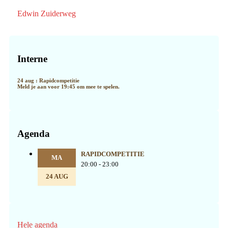
Edwin Zuiderweg
Primaire
Sidebar
Interne
24 aug : Rapidcompetitie
Meld je aan voor 19:45 om mee te spelen.
Agenda
RAPIDCOMPETITIE
MA
20:00 - 23:00
24 AUG
Hele agenda