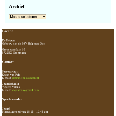
Archief
Archief
Footer
Locatie
De Helpen
Gebouw van de BSV Helpman-Oost
Groenesteinlaan 16
9722BX Groningen
Contact
Secretariaat:
Erwin van Pelt
E-mail:
sgstaun@sgstaunton.nl
Jeugdschaak:
Vincent Valens
E-mail:
vwjvalens@gmail.com
Speelavonden
Jeugd
Maandagavond van 18.15 - 19.45 uur