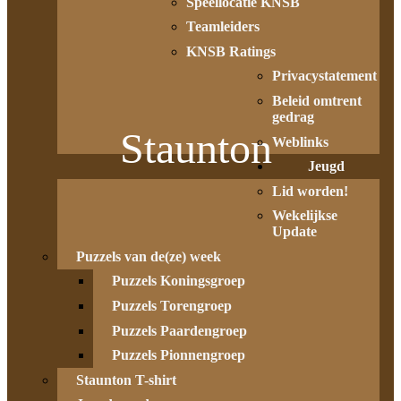
Speellocatie KNSB
Teamleiders
KNSB Ratings
Privacystatement
Beleid omtrent
gedrag
Staunton
Weblinks
Jeugd
Lid worden!
Wekelijkse
Update
Puzzels van de(ze) week
Puzzels Koningsgroep
Puzzels Torengroep
Puzzels Paardengroep
Puzzels Pionnengroep
Staunton T-shirt