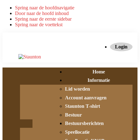
Spring naar de hoofdnavigatie
Door naar de hoofd inhoud
Spring naar de eerste sidebar
Spring naar de voettekst
Login
Home
Informatie
Lid worden
Account aanvragen
Staunton T-shirt
Bestuur
Bestuursberichten
Speellocatie