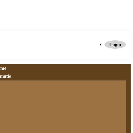
Login
ome
rmatie