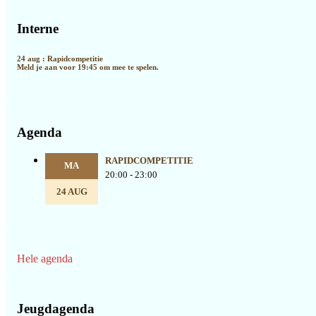
Primaire
Sidebar
Interne
24 aug : Rapidcompetitie
Meld je aan voor 19:45 om mee te spelen.
Agenda
RAPIDCOMPETITIE
MA
20:00 - 23:00
24 AUG
Hele agenda
Jeugdagenda