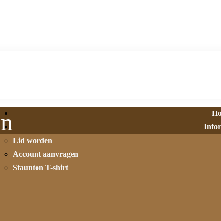
H
on
Info
Lid worden
Account aanvragen
Staunton T-shirt