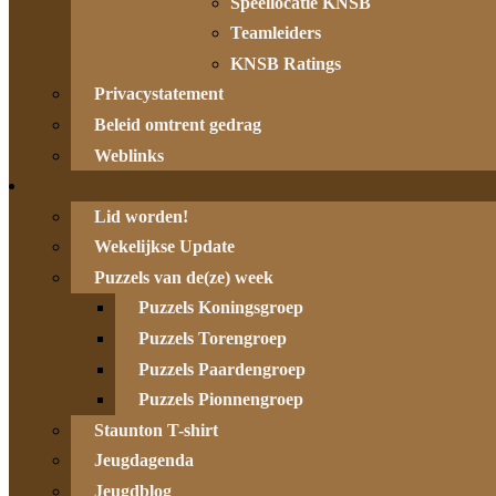
Speellocatie KNSB
Teamleiders
KNSB Ratings
Privacystatement
Beleid omtrent gedrag
Weblinks
Lid worden!
Wekelijkse Update
Puzzels van de(ze) week
Puzzels Koningsgroep
Puzzels Torengroep
Puzzels Paardengroep
Puzzels Pionnengroep
Staunton T-shirt
Jeugdagenda
Jeugdblog