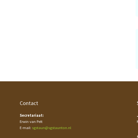
Contact
Secretariaat:
Erwin van Pelt
E-mail:
sgstaun@sgstaunton.nl