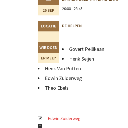
20:00 - 23:45
26 SEP
DE HELPEN
LOCATIE
WIE DOEN
Govert Pellikaan
ER MEE?
Henk Seijen
Henk Van Putten
Edwin Zuiderweg
Theo Ebels
Edwin Zuiderweg