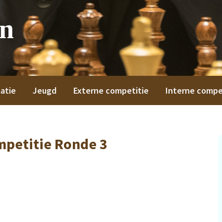
on
atie
Jeugd
Externe competitie
Interne compe
mpetitie Ronde 3