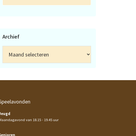
Archief
Archief
Speelavonden
Jeugd
Maandagavond van 18.15 - 19.45 uur
Senioren