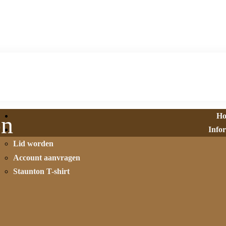
H
on
Info
Lid worden
Account aanvragen
Staunton T-shirt