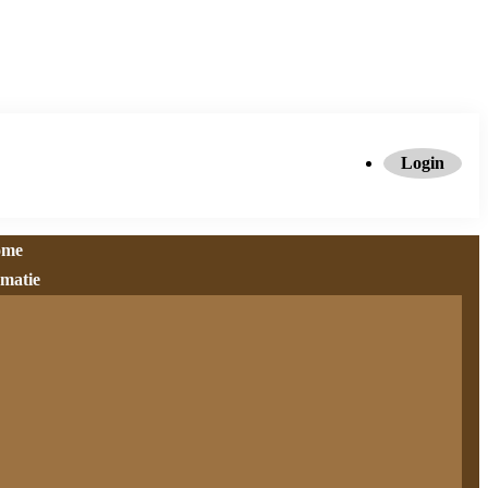
Login
ome
rmatie