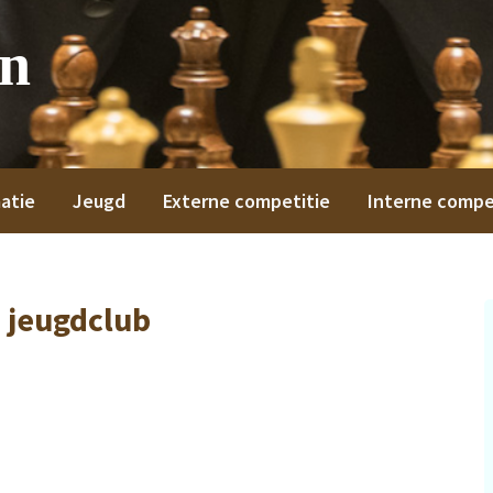
on
atie
Jeugd
Externe competitie
Interne compe
 jeugdclub