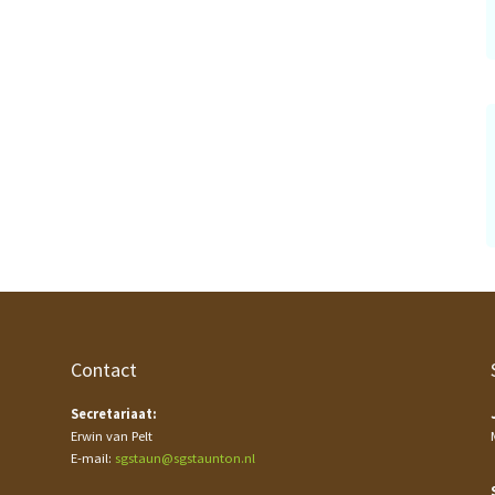
Contact
Secretariaat:
Erwin van Pelt
E-mail:
sgstaun@sgstaunton.nl