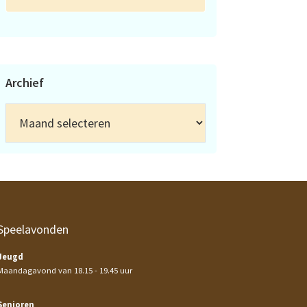
Archief
Archief
Speelavonden
Jeugd
Maandagavond van 18.15 - 19.45 uur
Senioren