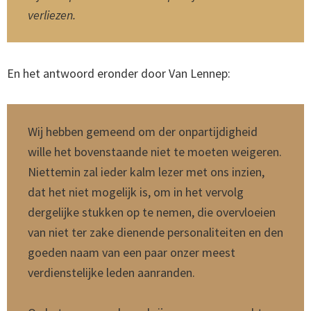
verliezen.
En het antwoord eronder door Van Lennep:
Wij hebben gemeend om der onpartijdigheid
wille het bovenstaande niet te moeten weigeren.
Niettemin zal ieder kalm lezer met ons inzien,
dat het niet mogelijk is, om in het vervolg
dergelijke stukken op te nemen, die overvloeien
van niet ter zake dienende personaliteiten en den
goeden naam van een paar onzer meest
verdienstelijke leden aanranden.